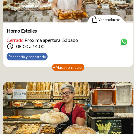
shopping_bag
Ver productos
Horno Estelles
Cerrado
Próxima apertura: Sábado
schedule
08:00 a 14:00
Panadería y repostería
+ Más información