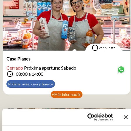
info
Ver puesto
Casa Planes
Cerrado
Próxima apertura: Sábado
schedule
08:00 a 14:00
Pollería, aves, caza y huevos
+ Más información