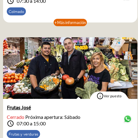
schedule
07:30 a 14:00
Colmado
+ Más información
info
Ver puesto
Frutas José
Cerrado
Próxima apertura: Sábado
schedule
07:00 a 15:00
Frutas y verduras