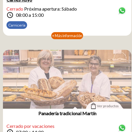
Cerrado
Próxima apertura: Sábado
schedule
08:00 a 15:00
Carnicería
+ Más información
shopping_bag
Ver productos
Panadería tradicional Martín
Cerrado por vacaciones