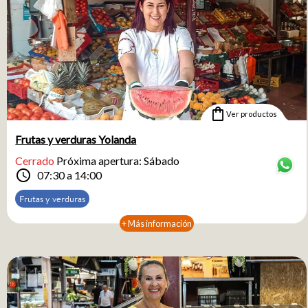
shopping_bag
Ver productos
Frutas y verduras Yolanda
Cerrado
Próxima apertura: Sábado
schedule
07:30 a 14:00
Frutas y verduras
+ Más información