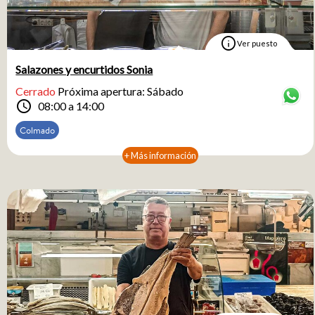
info
Ver puesto
Salazones y encurtidos Sonia
Cerrado
Próxima apertura: Sábado
schedule
08:00 a 14:00
Colmado
+ Más información