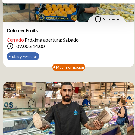
info
Ver puesto
Colomer Fruits
Cerrado
Próxima apertura: Sábado
schedule
09:00 a 14:00
Frutas y verduras
+ Más información