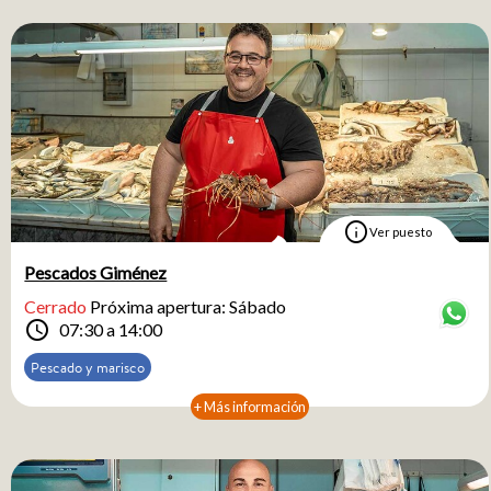
info
Ver puesto
Pescados Giménez
Cerrado
Próxima apertura: Sábado
schedule
07:30 a 14:00
Pescado y marisco
+ Más información