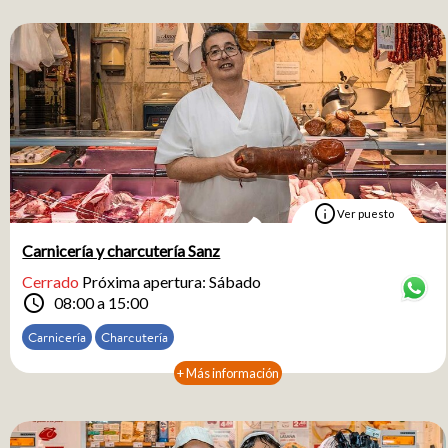
info
Ver puesto
Carnicería y charcutería Sanz
Cerrado
Próxima apertura: Sábado
schedule
08:00 a 15:00
Carnicería
Charcutería
+ Más información