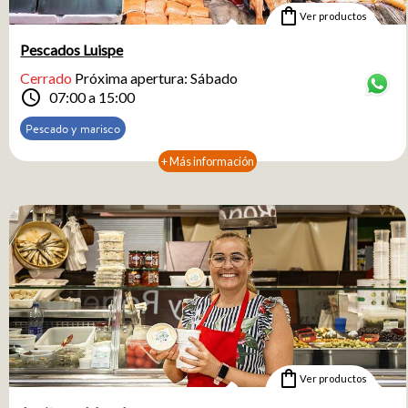
Situado en la Plaza Mayor de Castellón, este Mercado es un
shopping_bag
Ver productos
punto de encuentro cultural, central y gastronómica de la
ciudad.
Pescados Luispe
Cerrado
Próxima apertura: Sábado
schedule
07:00 a 15:00
Pescado y marisco
+ Más información
shopping_bag
Ver productos