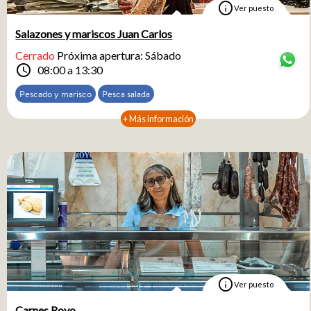
info
Ver puesto
Salazones y mariscos Juan Carlos
Cerrado
Próxima apertura: Sábado
schedule
08:00 a 13:30
Pescado y marisco
Pesca salada
+ Más información
info
Ver puesto
Carnes Royo