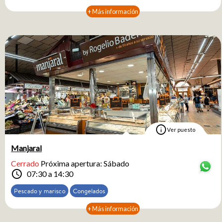
+ Más información
info
Ver puesto
Manjaral
Cerrado
Próxima apertura: Sábado
schedule
07:30 a 14:30
Pescado y marisco
Congelados
+ Más información