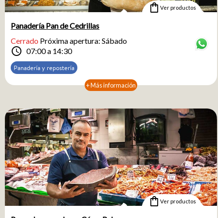
shopping_bag
Ver productos
Panadería Pan de Cedrillas
Cerrado
Próxima apertura: Sábado
schedule
07:00 a 14:30
Panadería y repostería
+ Más información
shopping_bag
Ver productos