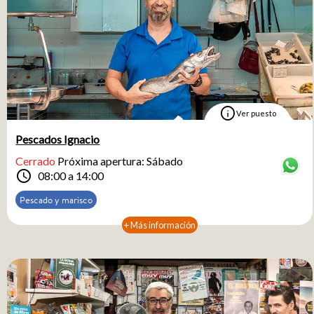
info
Ver puesto
Pescados Ignacio
Cerrado
Próxima apertura: Sábado
schedule
08:00 a 14:00
Pescado y marisco
+ Más información