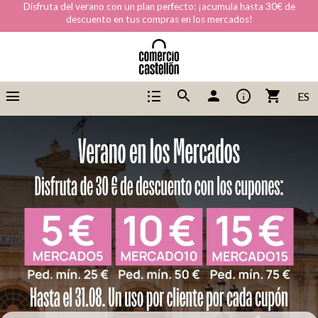
Disfruta del verano con un plan perfecto: ¡acumula hasta 30€ de
descuento en tus compras en los mercados!
menu
format_list_bulleted
info
search
person
shopping_cart
ES