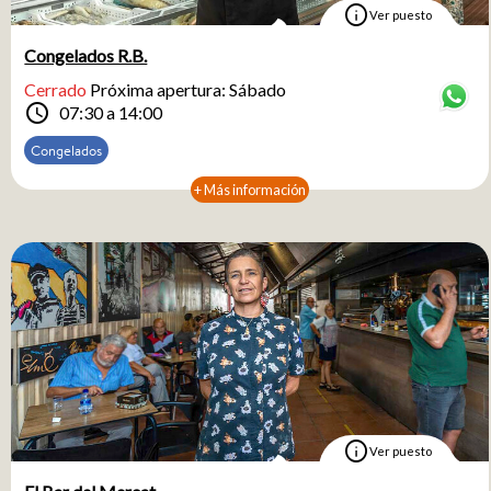
info
Ver puesto
Congelados R.B.
Cerrado
Próxima apertura: Sábado
schedule
07:30 a 14:00
Congelados
+ Más información
info
Ver puesto