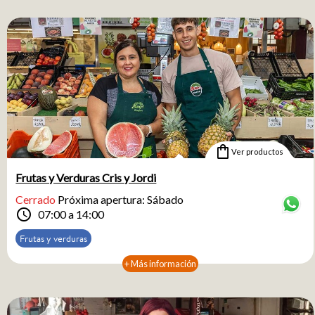
shopping_bag
Ver productos
Frutas y Verduras Cris y Jordi
Cerrado
Próxima apertura: Sábado
schedule
07:00 a 14:00
Frutas y verduras
+ Más información