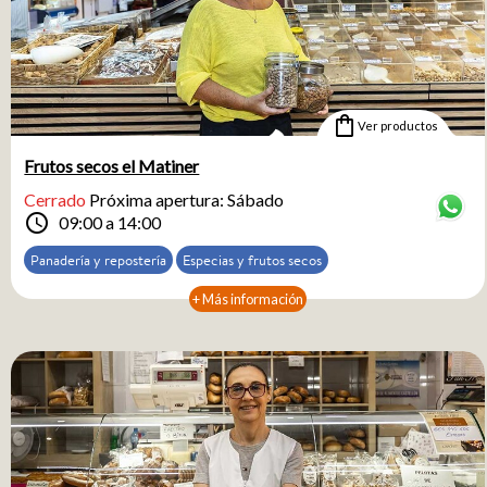
shopping_bag
Ver productos
Frutos secos el Matiner
Cerrado
Próxima apertura: Sábado
schedule
09:00 a 14:00
Panadería y repostería
Especias y frutos secos
+ Más información