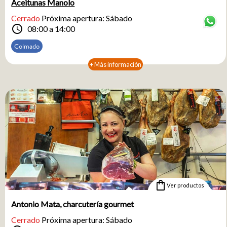
Aceitunas Manolo
Cerrado
Próxima apertura: Sábado
schedule
08:00 a 14:00
Colmado
+ Más información
shopping_bag
Ver productos
Antonio Mata, charcutería gourmet
Cerrado
Próxima apertura: Sábado