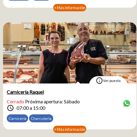
+ Más información
info
Ver puesto
Carnicería Raquel
Cerrado
Próxima apertura: Sábado
schedule
07:00 a 15:00
Carnicería
Charcutería
+ Más información