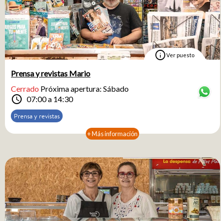
info
Ver puesto
Prensa y revistas Mario
Cerrado
Próxima apertura: Sábado
schedule
07:00 a 14:30
Prensa y revistas
+ Más información