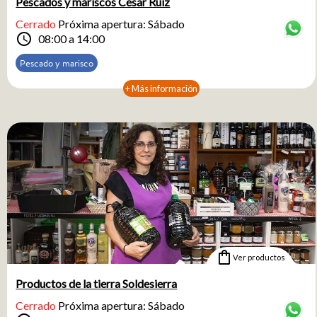
Pescados y mariscos César Ruiz
Cerrado
Próxima apertura: Sábado
schedule
08:00 a 14:00
Pescado y marisco
+ Más información
shopping_bag
Ver productos
Productos de la tierra Soldesierra
Cerrado
Próxima apertura: Sábado