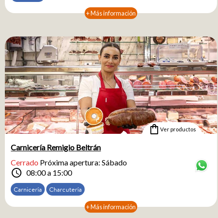
+ Más información
shopping_bag
Ver productos
Carnicería Remigio Beltrán
Cerrado
Próxima apertura: Sábado
schedule
08:00 a 15:00
Carnicería
Charcutería
+ Más información