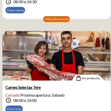
schedule
08:00 a 14:30
Charcutería
+ Más información
shopping_bag
Ver productos
Carnes Selectas Tere
Cerrado
Próxima apertura: Sábado
schedule
08:00 a 14:00
Carnicería