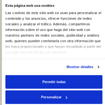
Esta página web usa cookies
Las cookies de este sitio web se usan para personalizar el
contenido y los anuncios, ofrecer funciones de redes
sociales y analizar el tráfico. Además, compartimos
info
Ver puesto
información sobre el uso que haga del sitio web con
Charcutería Tere
nuestros partners de redes sociales, publicidad y análisis
web, quienes pueden combinarla con otra información que
Cerrado
Próxima apertura: Sábado
les haya proporcionado o que hayan recopilado a partir del
schedule
08:00 a 14:00
uso que haya hecho de sus servicios.
Charcutería
+ Más información
Mostrar detalles
Permitir todas
Personalizar