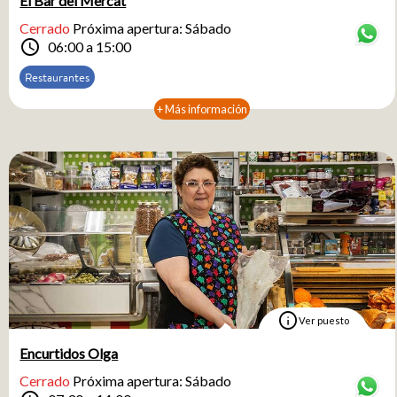
El Bar del Mercat
Cerrado
Próxima apertura: Sábado
schedule
06:00 a 15:00
Restaurantes
+ Más información
info
Ver puesto
Encurtidos Olga
Cerrado
Próxima apertura: Sábado