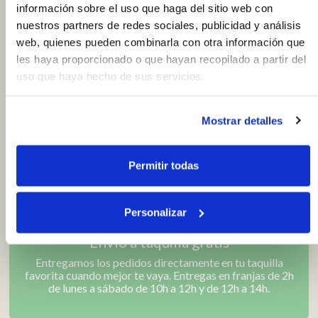
información sobre el uso que haga del sitio web con
nuestros partners de redes sociales, publicidad y análisis
Bienvenid@
web, quienes pueden combinarla con otra información que
Ahora puedes comprar online en los comercios y
les haya proporcionado o que hayan recopilado a partir del
mercados de la ciudad: Alimentación, moda y
uso que haya hecho de sus servicios.
complementos, electrónica y mucho más.
Mostrar detalles
Comprar es muy fácil
Visita tu comercio o mercado favorito, añade los
Permitir todas
productos al carrito y escoge como quieres recibirlo: en
el comercio o en las taquillas inteligentes.
Personalizar
Envío a taquilla gratis
Entregamos los pedidos directamente en tu taquilla
favorita cuando mejor te vaya. Entregas en franjas de 2h
de lunes a sábado de 10h a 12h y de 12h a 14h.