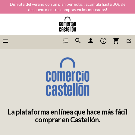
Disfruta del verano con un plan perfecto: ¡acumula hasta 30€ de
descuento en tus compras en los mercados!
menu
format_list_bulleted
info
search
person
shopping_cart
ES
La plataforma en línea que hace más fácil
comprar en Castellón.