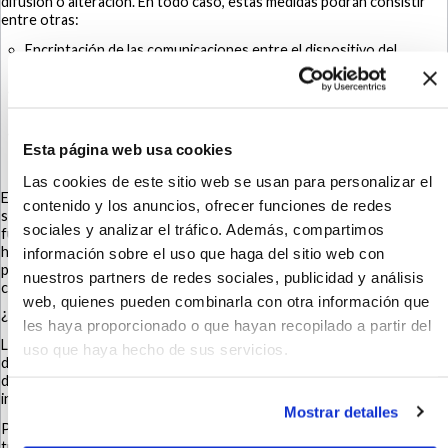
difusión o alteración. En todo caso, estas medidas podrán consistir
entre otras:
Encriptación de las comunicaciones entre el dispositivo del
usuario y los servidores de el Ayuntamiento y/o el Operador
Encriptación de la información en los propios servidores de el
Ayuntamiento y/o el Operador
Otras medidas que eviten el acceso a los datos del usuario por
Esta página web usa cookies
parte de terceros
Las cookies de este sitio web se usan para personalizar el
En aquellos casos en los que el Operador cuente con prestadores de
contenido y los anuncios, ofrecer funciones de redes
servicio para el mantenimiento del Marketplace que se encuentren
sociales y analizar el tráfico. Además, compartimos
fuera de la Unión Europea, estas transferencias internacionales se
hayan regularizadas atendiendo al compromiso del Operador con la
información sobre el uso que haga del sitio web con
protección, integridad y seguridad de los datos personales de los
nuestros partners de redes sociales, publicidad y análisis
clientes.
web, quienes pueden combinarla con otra información que
¿Cuál es la legitimación para el tratamiento de sus datos?
les haya proporcionado o que hayan recopilado a partir del
La legitimación para el tratamiento de los datos del usuario por parte
uso que haya hecho de sus servicios.
de el Ayuntamiento y/o el Operador para llevar a cabo el alta y registro
del usuario en el Marketplace se encuentra en el consentimiento del
interesado, solicitado para el caso concreto.
Mostrar detalles
Por su parte, la gestión de la contratación de productos o servicios a
través del Marketplace pago, facturación y envíos correspondientes,