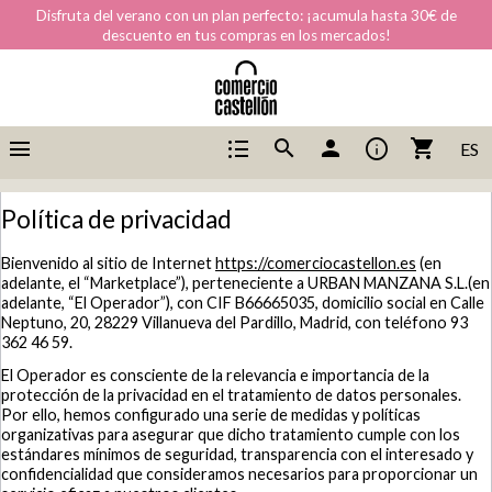
Disfruta del verano con un plan perfecto: ¡acumula hasta 30€ de
descuento en tus compras en los mercados!
menu
format_list_bulleted
info
search
person
shopping_cart
ES
Política de privacidad
Bienvenido al sitio de Internet
https://comerciocastellon.es
(en
adelante, el “Marketplace”), perteneciente a URBAN MANZANA S.L.(en
adelante, “El Operador”), con CIF B66665035, domicilio social en Calle
Neptuno, 20, 28229 Villanueva del Pardillo, Madrid, con teléfono 93
362 46 59.
El Operador es consciente de la relevancia e importancia de la
protección de la privacidad en el tratamiento de datos personales.
Por ello, hemos configurado una serie de medidas y políticas
organizativas para asegurar que dicho tratamiento cumple con los
estándares mínimos de seguridad, transparencia con el interesado y
confidencialidad que consideramos necesarios para proporcionar un