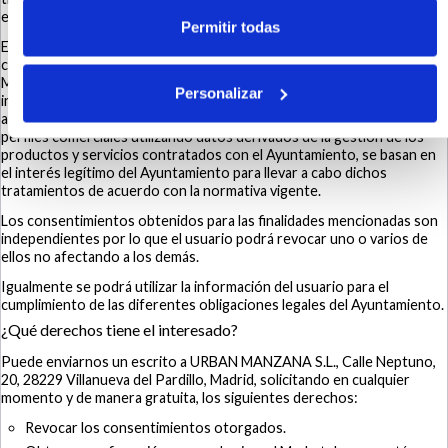
está legitimada por la propia ejecución del contrato.
Permitir todas
El tratamiento de los datos con el fin de remitir boletines electrónicos
con ofertas, promociones y noticias relacionadas con nuestro
Marketplace, información comercial y/o promocional, la elaboración de
Personalizar
informes estadísticos anónimos respecto a los hábitos de acceso y la
actividad desarrollada por los usuarios en la web y la elaboración de
perfiles comerciales utilizando datos derivados de la gestión de los
productos y servicios contratados con el Ayuntamiento, se basan en
el interés legítimo del Ayuntamiento para llevar a cabo dichos
tratamientos de acuerdo con la normativa vigente.
Los consentimientos obtenidos para las finalidades mencionadas son
independientes por lo que el usuario podrá revocar uno o varios de
ellos no afectando a los demás.
Igualmente se podrá utilizar la información del usuario para el
cumplimiento de las diferentes obligaciones legales del Ayuntamiento.
¿Qué derechos tiene el interesado?
Puede enviarnos un escrito a URBAN MANZANA S.L., Calle Neptuno,
20, 28229 Villanueva del Pardillo, Madrid, solicitando en cualquier
momento y de manera gratuita, los siguientes derechos:
Revocar los consentimientos otorgados.