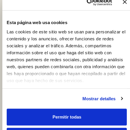
Esta página web usa cookies
Las cookies de este sitio web se usan para personalizar el
contenido y los anuncios, ofrecer funciones de redes
sociales y analizar el tráfico. Además, compartimos
info
información sobre el uso que haga del sitio web con
Ver tienda
nuestros partners de redes sociales, publicidad y análisis
Frutas y Verduras Marisa
web, quienes pueden combinarla con otra información que
Cerrado
Próxima apertura: Sábado
les haya proporcionado o que hayan recopilado a partir del
schedule
08:00 a 14:00 y de 17:00 a 19:30
uso que haya hecho de sus servicios.
Mostrar detalles
+ Más información
Permitir todas