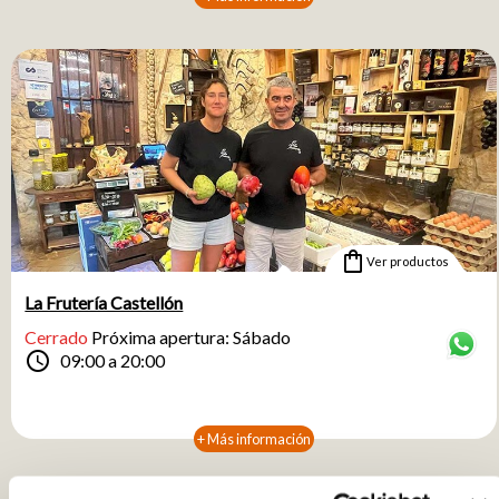
shopping_bag
Ver productos
La Frutería Castellón
Cerrado
Próxima apertura: Sábado
schedule
09:00 a 20:00
+ Más información