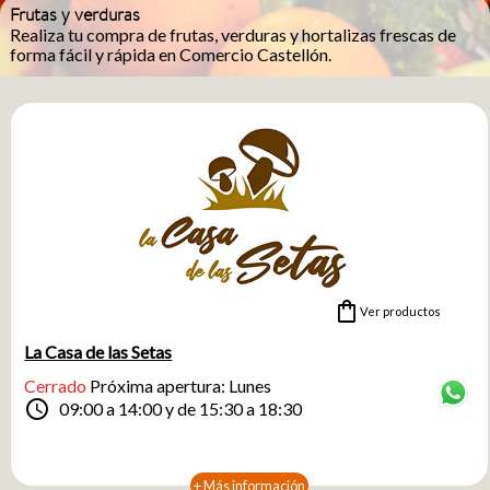
Frutas y verduras
Realiza tu compra de frutas, verduras y hortalizas frescas de
forma fácil y rápida en Comercio Castellón.
Te ofrecemos productos de la mejor calidad, seleccionados
cuidadosamente para garantizar calidad y sabor en cada
pedido. Toda la frescura del campo a un clic, con la confianza
de saber que estás comprando lo mejor para ti y tu familia.
Disfruta de la comodidad de elegir cómo recibir tu compra:
con entrega a domicilio, recogida en establecimiento o en
taquilla. ¡Así de sencillo y práctico!
shopping_bag
Ver productos
La Casa de las Setas
Cerrado
Próxima apertura: Lunes
schedule
09:00 a 14:00 y de 15:30 a 18:30
+ Más información