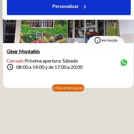
Personalizar
info
Ver tienda
Giner Montañés
Cerrado
Próxima apertura: Sábado
schedule
08:00 a 14:00 y de 17:00 a 20:00
+ Más información