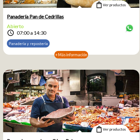
shopping_bag
Ver productos
Panadería Pan de Cedrillas
Abierto
schedule
07:00 a 14:30
Panadería y repostería
+ Más información
shopping_bag
Ver productos