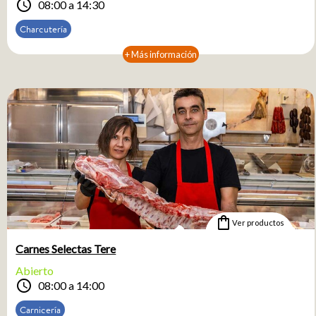
schedule
08:00 a 14:30
Charcutería
+ Más información
shopping_bag
Ver productos
Carnes Selectas Tere
Abierto
schedule
08:00 a 14:00
Carnicería