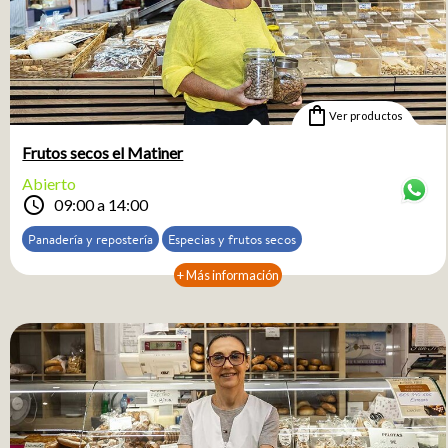
shopping_bag
Ver productos
Frutos secos el Matiner
Abierto
schedule
09:00 a 14:00
Panadería y repostería
Especias y frutos secos
+ Más información