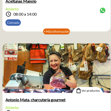
Aceitunas Manolo
Abierto
schedule
08:00 a 14:00
Colmado
+ Más información
shopping_bag
Ver productos
Antonio Mata, charcutería gourmet
Abierto