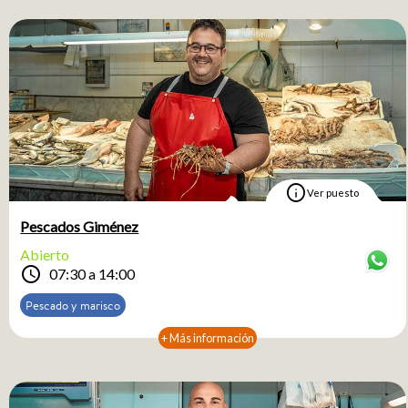
info
Ver puesto
Pescados Giménez
Abierto
schedule
07:30 a 14:00
Pescado y marisco
+ Más información