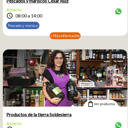
Pescados y mariscos César Ruiz
Abierto
schedule
08:00 a 14:00
Pescado y marisco
+ Más información
shopping_bag
Ver productos
Productos de la tierra Soldesierra
Abierto