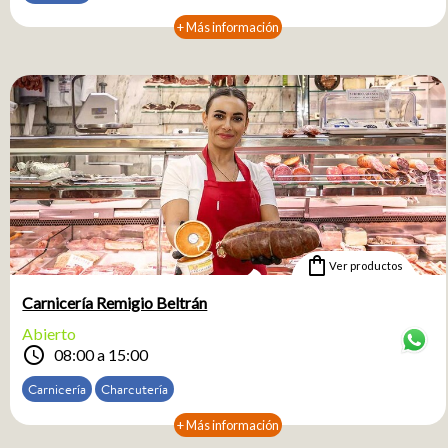
+ Más información
shopping_bag
Ver productos
Carnicería Remigio Beltrán
Abierto
schedule
08:00 a 15:00
Carnicería
Charcutería
+ Más información