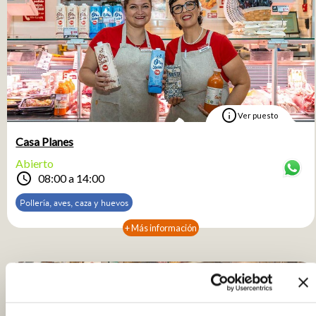
info
Ver puesto
Casa Planes
Abierto
schedule
08:00 a 14:00
Pollería, aves, caza y huevos
+ Más información