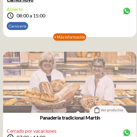
Abierto
schedule
08:00 a 15:00
Carnicería
+ Más información
shopping_bag
Ver productos
Panadería tradicional Martín
Cerrado por vacaciones