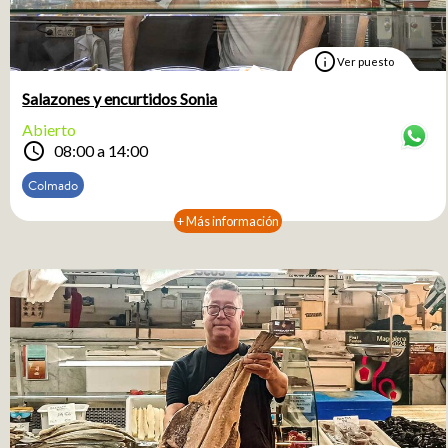
info
Ver puesto
Salazones y encurtidos Sonia
Abierto
schedule
08:00 a 14:00
Colmado
+ Más información