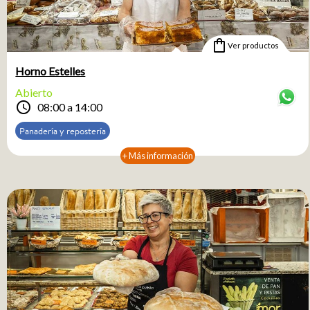
shopping_bag
Ver productos
Horno Estelles
Abierto
schedule
08:00 a 14:00
Panadería y repostería
+ Más información