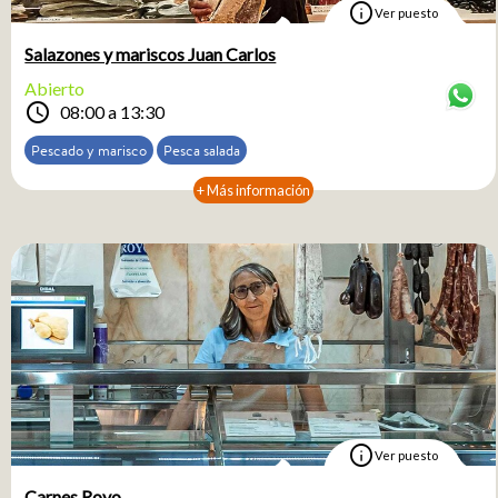
info
Ver puesto
Salazones y mariscos Juan Carlos
Abierto
schedule
08:00 a 13:30
Pescado y marisco
Pesca salada
+ Más información
info
Ver puesto
Carnes Royo