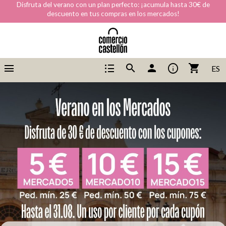
Disfruta del verano con un plan perfecto: ¡acumula hasta 30€ de
descuento en tus compras en los mercados!
menu
format_list_bulleted
info
search
person
shopping_cart
ES