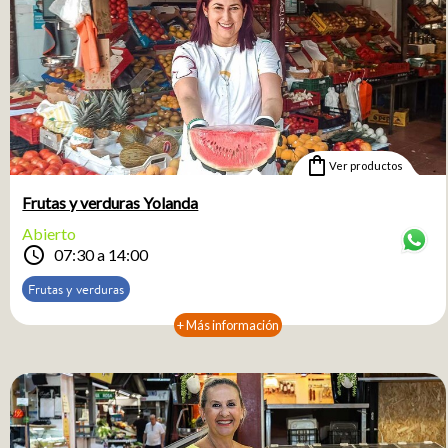
shopping_bag
Ver productos
Frutas y verduras Yolanda
Abierto
schedule
07:30 a 14:00
Frutas y verduras
+ Más información