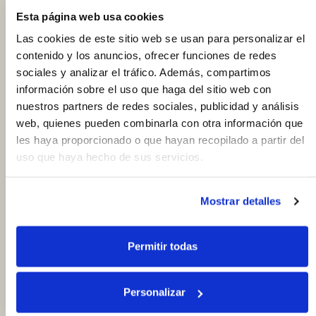
Esta página web usa cookies
Las cookies de este sitio web se usan para personalizar el
contenido y los anuncios, ofrecer funciones de redes
sociales y analizar el tráfico. Además, compartimos
info
Ver puesto
información sobre el uso que haga del sitio web con
Charcutería Tere
nuestros partners de redes sociales, publicidad y análisis
web, quienes pueden combinarla con otra información que
Abierto
les haya proporcionado o que hayan recopilado a partir del
schedule
08:00 a 14:00
uso que haya hecho de sus servicios.
Charcutería
+ Más información
Mostrar detalles
Permitir todas
Personalizar