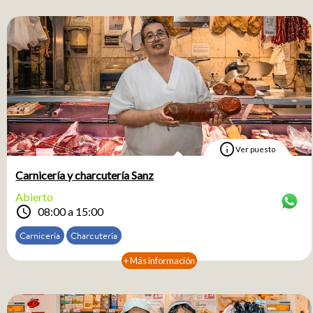
info
Ver puesto
Carnicería y charcutería Sanz
Abierto
schedule
08:00 a 15:00
Carnicería
Charcutería
+ Más información