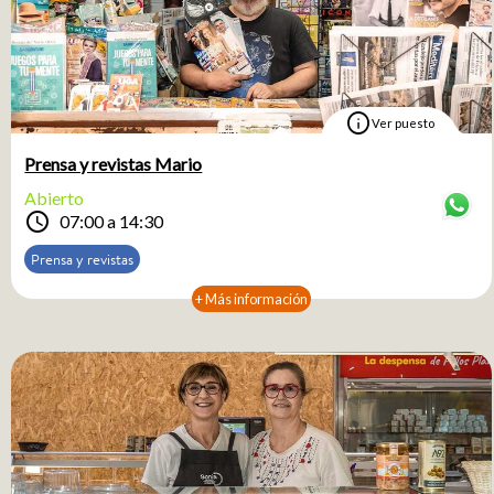
info
Ver puesto
Prensa y revistas Mario
Abierto
schedule
07:00 a 14:30
Prensa y revistas
+ Más información