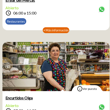
El Bar del Mercat
Abierto
schedule
06:00 a 15:00
Restaurantes
+ Más información
info
Ver puesto
Encurtidos Olga
Abierto