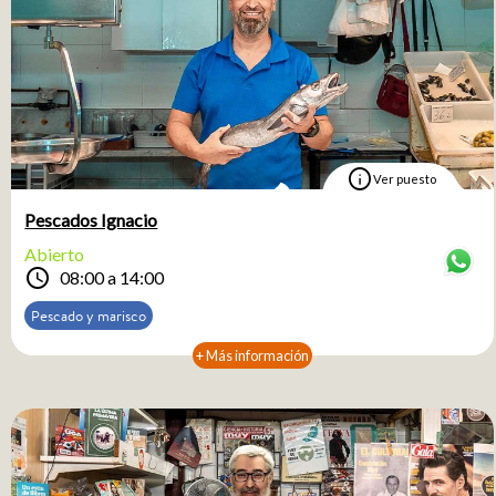
info
Ver puesto
Pescados Ignacio
Abierto
schedule
08:00 a 14:00
Pescado y marisco
+ Más información