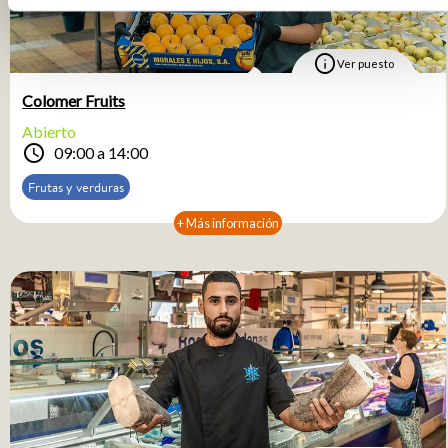
info
Ver puesto
Colomer Fruits
Abierto
schedule
09:00 a 14:00
Frutas y verduras
+ Más información