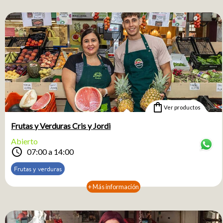
shopping_bag
Ver productos
Frutas y Verduras Cris y Jordi
Abierto
schedule
07:00 a 14:00
Frutas y verduras
+ Más información