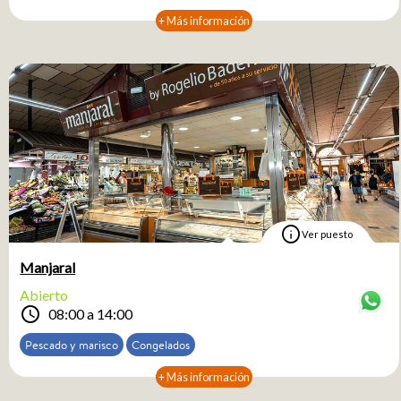
+ Más información
info
Ver puesto
Manjaral
Abierto
schedule
08:00 a 14:00
Pescado y marisco
Congelados
+ Más información