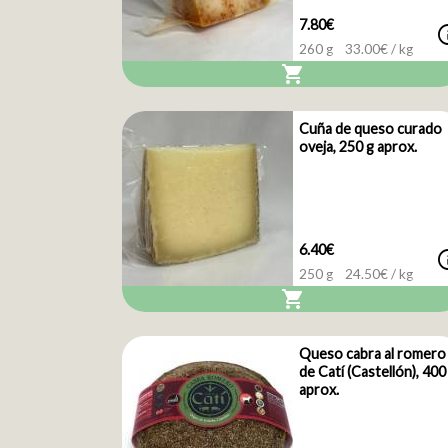
7.80€
i
260 g
33.00
€ / kg
shopping_cart
Cuña de queso curado
oveja, 250 g aprox.
6.40€
i
250 g
24.50
€ / kg
shopping_cart
Queso cabra al romero
de Catí (Castellón), 400
aprox.