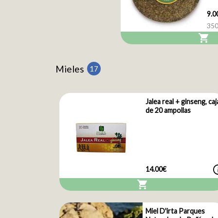
9.0
350
shopping_cart
Mieles
17
Jalea real + ginseng, caj
de 20 ampollas
i
14.00€
shopping_cart
Miel D'irta Parques