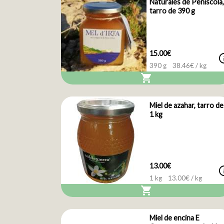
Naturales de Peñíscola,
tarro de 390 g
15.00€
i
390 g
38.46
€ / kg
shopping_cart
Miel de azahar, tarro de
1 kg
13.00€
i
1 kg
13.00
€ / kg
shopping_cart
Miel de encina E