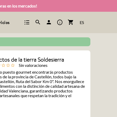
pras en los mercados!
format_list_bulleted
info
search
person
shopping_cart
icios
ES
tos de la tierra Soldesierra
Sin valoraciones
ine
star_outline
star_outline
star_outline
ro puesto gourmet encontrarás productos
s de la provincia de Castellón, todos bajo la
stellón, Ruta del Sabor Km 0". Nos enorgullece
limentos con la distinción de calidad artesana de
idad Valenciana, garantizando productos
 artesanales que respetan la tradición y el