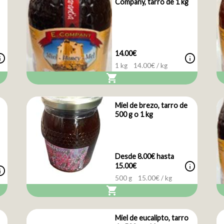
Company, tarro de 1 kg
14.00€
nfo
info
1 kg
14.00
€ / kg
shopping_cart
Miel de brezo, tarro de
500 g o 1 kg
Desde 8.00€ hasta
info
15.00€
nfo
500 g
15.00
€ / kg
shopping_cart
Miel de eucalipto, tarro