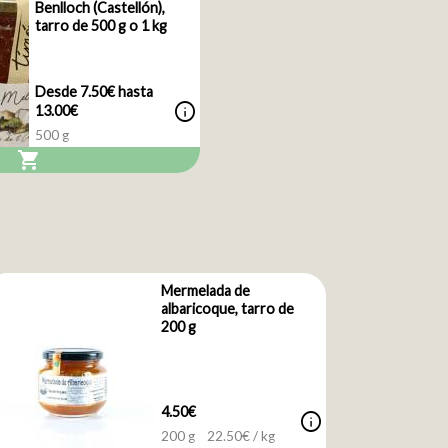
Benlloch (Castellón),
tarro de 500 g o 1 kg
Desde 7.50€ hasta
info
13.00€
500 g
shopping_cart
Mermelada de
albaricoque, tarro de
200 g
4.50€
info
200 g
22.50
€ / kg