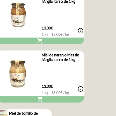
l'Argila, tarro de 1 kg
13.00€
info
1 kg
13.00
€ / kg
shopping_cart
Miel de naranjo Mas de
l'Argila, tarro de 1 kg
13.00€
info
1 kg
13.00
€ / kg
shopping_cart
Miel de tomillo de