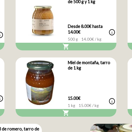
de 500 g y 1 kg
Desde 8.00€ hasta
info
14.00€
nfo
500 g
14.00
€ / kg
shopping_cart
Miel de montaña, tarro
de 1 kg
nfo
15.00€
info
1 kg
15.00
€ / kg
shopping_cart
l de romero, tarro de