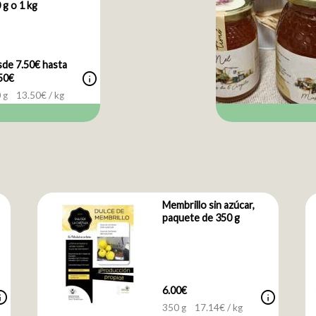
 g o 1 kg
de 7.50€ hasta
info
50€
 g
13.50
€ / kg
Membrillo sin azúcar,
paquete de 350 g
6.00€
nfo
info
350 g
17.14
€ / kg