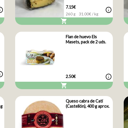
7.15€
nfo
info
260 g
31.00
€ / kg
shopping_cart
Flan de huevo Els
Masets, pack de 2 uds.
nfo
info
2.50€
shopping_cart
Queso cabra de Catí
 g
(Castellón), 400 g aprox.