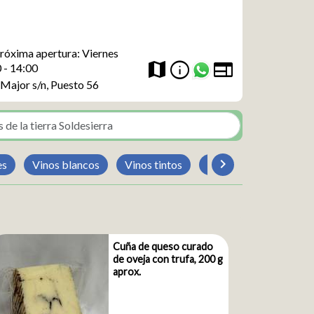
róxima apertura: Viernes
web
info
map
 - 14:00
 Major s/n, Puesto 56
chevron_rightt
es
Vinos blancos
Vinos tintos
Licores
Cuña de queso curado
de oveja con trufa, 200 g
aprox.