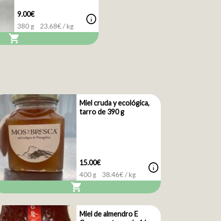
9.00€
info
380 g
23.68
€ / kg
shopping_cart
Miel cruda y ecológica,
tarro de 390 g
15.00€
info
400 g
38.46
€ / kg
shopping_cart
Miel de almendro E