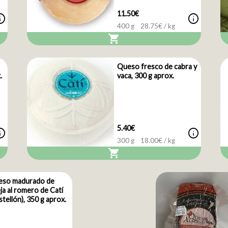
11.50€
nfo
info
400 g
28.75
€ / kg
shopping_cart
Queso fresco de cabra y
.
vaca, 300 g aprox.
5.40€
nfo
info
300 g
18.00
€ / kg
shopping_cart
eso madurado de
ja al romero de Catí
stellón), 350 g aprox.