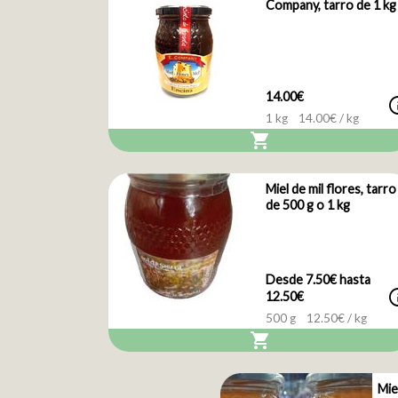
Company, tarro de 1 kg
14.00€
i
1 kg
14.00
€ / kg
shopping_cart
Miel de mil flores, tarro
de 500 g o 1 kg
Desde 7.50€ hasta
i
12.50€
500 g
12.50
€ / kg
shopping_cart
Mie