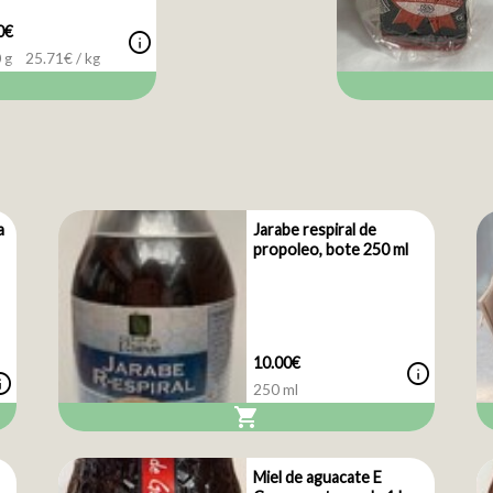
0€
info
 g
25.71
€ / kg
a
Jarabe respiral de
propoleo, bote 250 ml
10.00€
info
nfo
250 ml
shopping_cart
Miel de aguacate E