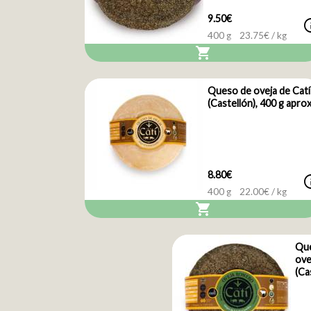
9.50€
i
400 g
23.75
€ / kg
shopping_cart
Queso de oveja de Catí
(Castellón), 400 g aprox
8.80€
i
400 g
22.00
€ / kg
shopping_cart
Qu
ove
(Ca