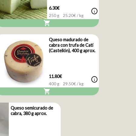
6.30€
info
250 g
25.20
€ / kg
shopping_cart
Queso madurado de
cabra con trufa de Catí
(Castellón), 400 g aprox.
11.80€
info
400 g
29.50
€ / kg
shopping_cart
Queso semicurado de
cabra, 380 g aprox.