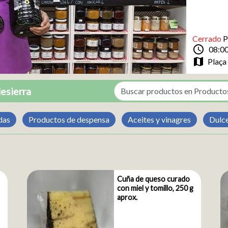
Cerrado
P
schedule
08:00
map
Plaça
desierra
das
Productos de despensa
Aceites y vinagres
Dulc
Cuña de queso curado
con miel y tomillo, 250 g
aprox.