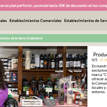
con un plan perfecto: ¡acumula hasta 30€ de descuento en tus com
ales
Establecimientos Comerciales
Establecimientos de Serv
ductos de la tierra Soldesierra
Produc
0/5
star_outline
star_outl
En nuest
exclusivo
marca "Ca
ofrecer a
la Comun
locales y
entorno.