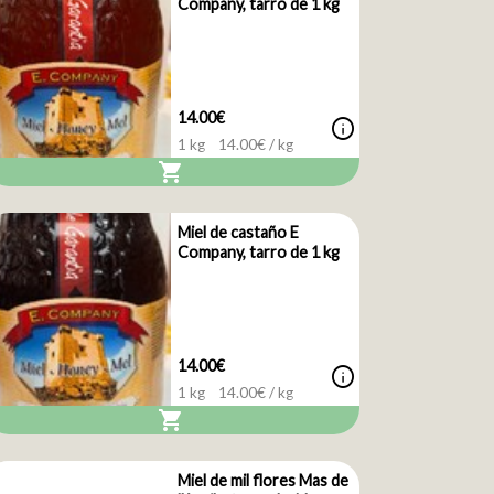
Company, tarro de 1 kg
14.00€
info
1 kg
14.00
€ / kg
shopping_cart
Miel de castaño E
Company, tarro de 1 kg
14.00€
info
1 kg
14.00
€ / kg
shopping_cart
Miel de mil flores Mas de