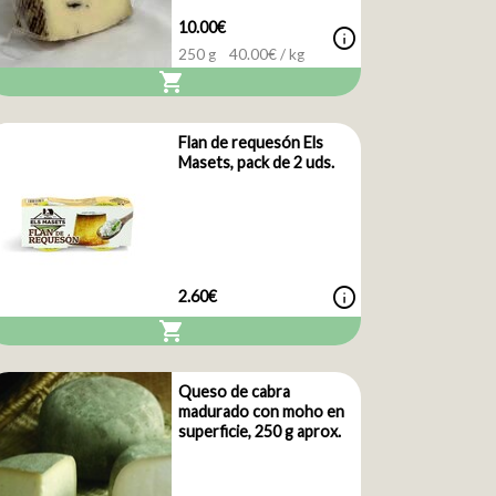
10.00€
info
250 g
40.00
€ / kg
shopping_cart
Flan de requesón Els
Masets, pack de 2 uds.
info
2.60€
shopping_cart
Queso de cabra
madurado con moho en
superficie, 250 g aprox.