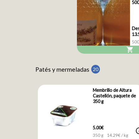
500
Des
13.
500
shopping_cart
Patés y mermeladas
20
Membrillo de Altura
Castellón, paquete de
350 g
5.00€
i
350 g
14.29
€ / kg