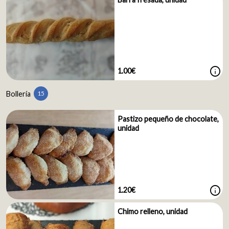
info
1.00€
Bollería
15
Pastizo pequeño de chocolate,
unidad
info
1.20€
Chimo relleno, unidad