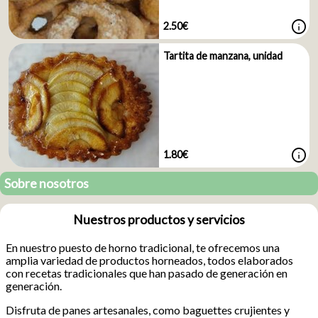
info
2.50€
Tartita de manzana, unidad
info
1.80€
Sobre nosotros
Nuestros productos y servicios
En nuestro puesto de horno tradicional, te ofrecemos una
amplia variedad de productos horneados, todos elaborados
con recetas tradicionales que han pasado de generación en
generación.
Disfruta de panes artesanales, como baguettes crujientes y