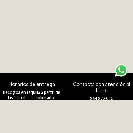
Horarios de entrega
Contacta con atención al
cliente
Recogida en taquilla a partir de
las 14 h del día solicitado.
864 872 040
info@comerciocastellon.es
Descàrrega l'App de Comerciocastellon.es