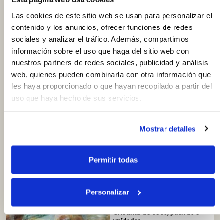
info
4.50€
Las cookies de este sitio web se usan para personalizar el
contenido y los anuncios, ofrecer funciones de redes
Coca de tomate, 1 ración
sociales y analizar el tráfico. Además, compartimos
información sobre el uso que haga del sitio web con
nuestros partners de redes sociales, publicidad y análisis
web, quienes pueden combinarla con otra información que
les haya proporcionado o que hayan recopilado a partir del
uso que haya hecho de sus servicios.
info
1.70€
Coquita de boniato, unidad
Mostrar detalles
Permitir todas
info
4.00€
Personalizar
Cristinas de coco, pack de 6