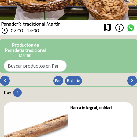
Panadería tradicional Martín
info
map
schedule
07:00 - 14:00
Productos de
Panadería tradicional
Martín
chevron_left
chevron_
Pan
Bollería
Pan
4
Barra integral, unidad