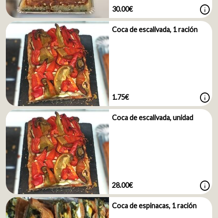
info
30.00€
Coca de escalivada, 1 ración
info
1.75€
Coca de escalivada, unidad
info
28.00€
Coca de espinacas, 1 ración