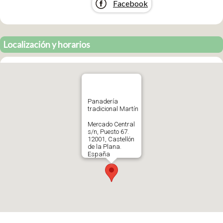
Facebook
Localización y horarios
Panadería
tradicional Martín
Mercado Central
s/n, Puesto 67.
12001, Castellón
de la Plana.
España
652821354
Abrir en Google
Maps