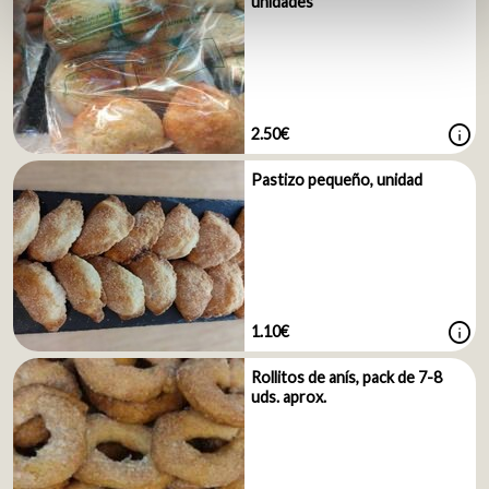
unidades
info
2.50€
Pastizo pequeño, unidad
info
1.10€
Rollitos de anís, pack de 7-8
uds. aprox.