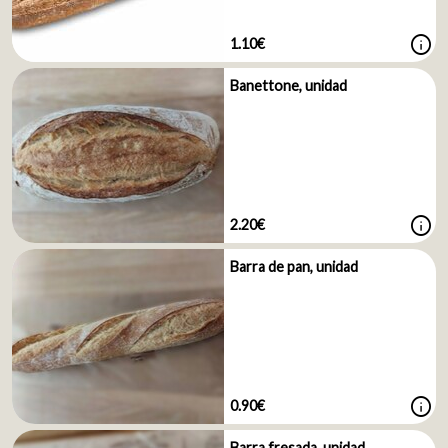
info
1.10€
Banettone, unidad
info
2.20€
Barra de pan, unidad
info
0.90€
Barra fresada, unidad