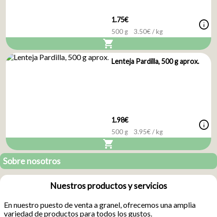
1.75€
info
500 g
3.50
€ / kg
shopping_cart
Lenteja Pardilla, 500 g aprox.
1.98€
info
500 g
3.95
€ / kg
shopping_cart
Sobre nosotros
Nuestros productos y servicios
En nuestro puesto de venta a granel, ofrecemos una amplia
variedad de productos para todos los gustos.