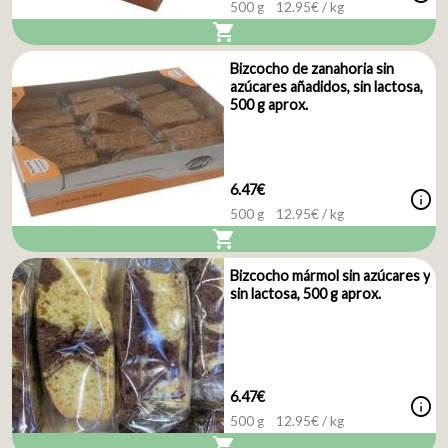
500 g
12.95
€ / kg
shopping_cart
Bizcocho de zanahoria sin
azúcares añadidos, sin lactosa,
500 g aprox.
6.47€
info
500 g
12.95
€ / kg
shopping_cart
Bizcocho mármol sin azúcares y
sin lactosa, 500 g aprox.
6.47€
info
500 g
12.95
€ / kg
shopping_cart