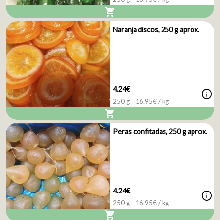
shopping_cart
Naranja discos, 250 g aprox.
4.24€
info
250 g
16.95
€ / kg
shopping_cart
Peras confitadas, 250 g aprox.
4.24€
info
250 g
16.95
€ / kg
shopping_cart