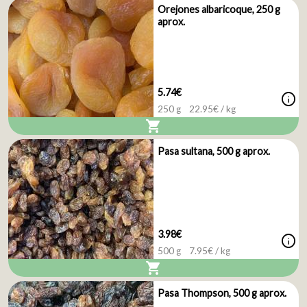
Orejones albaricoque, 250 g
aprox.
5.74€
info
250 g
22.95
€ / kg
shopping_cart
Pasa sultana, 500 g aprox.
3.98€
info
500 g
7.95
€ / kg
shopping_cart
Pasa Thompson, 500 g aprox.