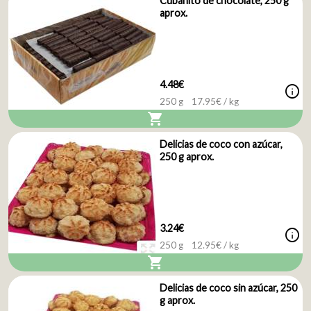
Cubanito de chocolate, 250 g
aprox.
4.48€
info
250 g
17.95
€ / kg
shopping_cart
Delicias de coco con azúcar,
250 g aprox.
3.24€
info
250 g
12.95
€ / kg
shopping_cart
Delicias de coco sin azúcar, 250
g aprox.