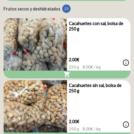
Frutos secos y deshidratados
23
Cacahuetes con sal, bolsa de
250 g
2.00€
info
250 g
8.00
€ / kg
shopping_cart
Cacahuetes sin sal, bolsa de
250 g
2.00€
info
250 g
8.00
€ / kg