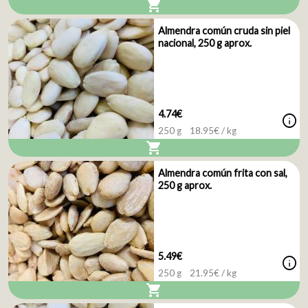
shopping_cart
Almendra común cruda sin piel
nacional, 250 g aprox.
4.74€
info
250 g
18.95
€ / kg
shopping_cart
Almendra común frita con sal,
250 g aprox.
5.49€
info
250 g
21.95
€ / kg
shopping_cart