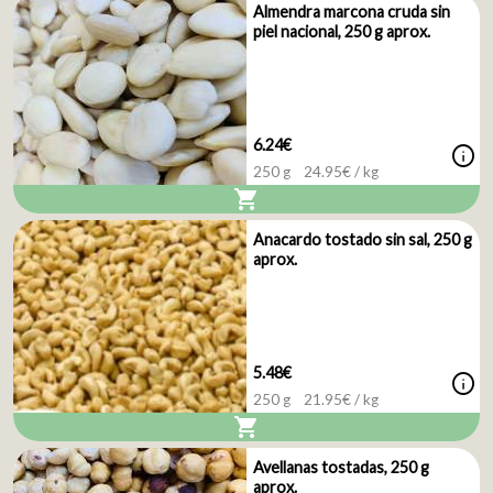
Almendra marcona cruda sin
piel nacional, 250 g aprox.
6.24€
info
250 g
24.95
€ / kg
shopping_cart
Anacardo tostado sin sal, 250 g
aprox.
5.48€
info
250 g
21.95
€ / kg
shopping_cart
Avellanas tostadas, 250 g
aprox.