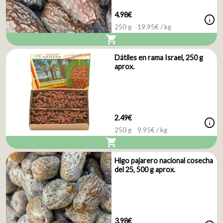
4.98€
info
250 g
19.95
€ / kg
shopping_cart
Dátiles en rama Israel, 250 g
aprox.
2.49€
info
250 g
9.95
€ / kg
shopping_cart
Higo pajarero nacional cosecha
del 25, 500 g aprox.
3.98€