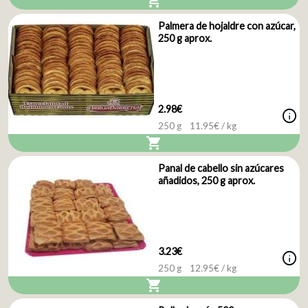
shopping_cart
Palmera de hojaldre con azúcar,
250 g aprox.
2.98€
info
250 g
11.95
€ / kg
shopping_cart
Panal de cabello sin azúcares
añadidos, 250 g aprox.
3.23€
info
250 g
12.95
€ / kg
shopping_cart