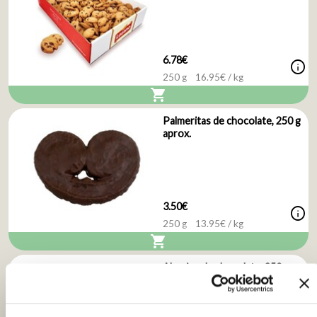
6.78€
info
250 g
16.95
€ / kg
shopping_cart
Palmeritas de chocolate, 250 g
aprox.
3.50€
info
250 g
13.95
€ / kg
shopping_cart
Abanico de chocolate, 250 g
aprox.