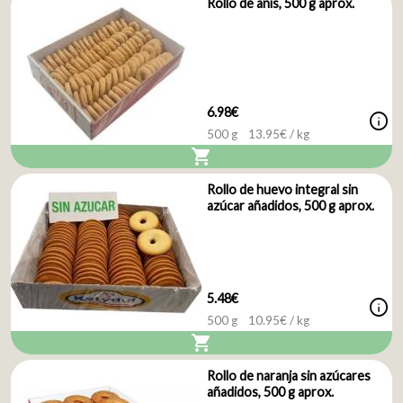
Rollo de anís, 500 g aprox.
6.98€
info
500 g
13.95
€ / kg
shopping_cart
Rollo de huevo integral sin
azúcar añadidos, 500 g aprox.
5.48€
info
500 g
10.95
€ / kg
shopping_cart
Rollo de naranja sin azúcares
añadidos, 500 g aprox.