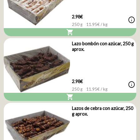
2.98€
info
250 g
11.95
€ / kg
shopping_cart
Lazo bombón con azúcar, 250 g
aprox.
2.98€
info
250 g
11.95
€ / kg
shopping_cart
Lazos de cebra con azúcar, 250
g aprox.