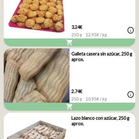
3.24€
info
250 g
12.95
€ / kg
shopping_cart
Galleta casera sin azúcar, 250 g
aprox.
2.74€
info
250 g
10.95
€ / kg
shopping_cart
Lazo blanco con azúcar, 250 g
aprox.