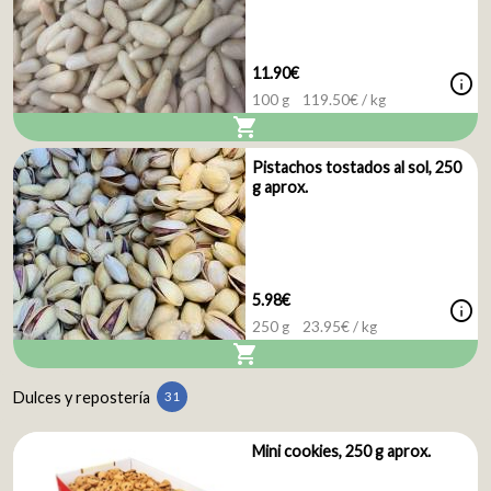
11.90€
info
100 g
119.50
€ / kg
shopping_cart
Pistachos tostados al sol, 250
g aprox.
5.98€
info
250 g
23.95
€ / kg
shopping_cart
Dulces y repostería
31
Mini cookies, 250 g aprox.