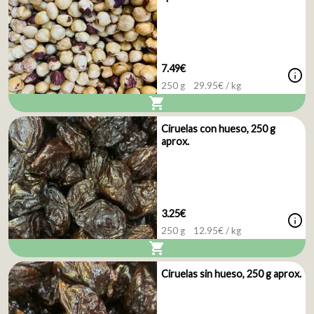
7.49€
info
250 g
29.95
€ / kg
shopping_cart
Ciruelas con hueso, 250 g
aprox.
3.25€
info
250 g
12.95
€ / kg
shopping_cart
Ciruelas sin hueso, 250 g aprox.