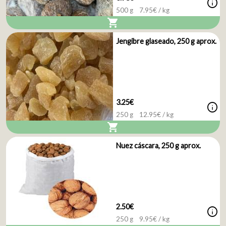
info
500 g
7.95
€ / kg
shopping_cart
Jengibre glaseado, 250 g aprox.
3.25€
info
250 g
12.95
€ / kg
shopping_cart
Nuez cáscara, 250 g aprox.
2.50€
info
250 g
9.95
€ / kg