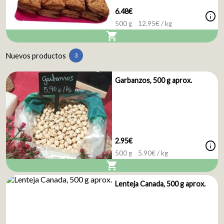
6.48€
info
500 g
12.95
€ / kg
shopping_cart
Nuevos productos
3
Garbanzos, 500 g aprox.
2.95€
info
500 g
5.90
€ / kg
shopping_cart
Lenteja Canada, 500 g aprox.