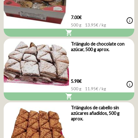
7.00€
info
500 g
13.95
€ / kg
shopping_cart
Triángulo de chocolate con
azúcar, 500 g aprox.
5.98€
info
500 g
11.95
€ / kg
shopping_cart
Triángulos de cabello sin
azúcares añadidos, 500 g
aprox.