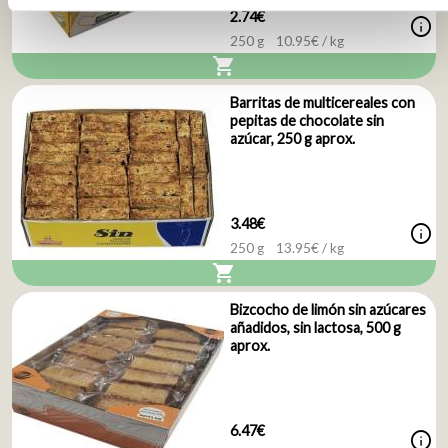
2.74€
info
250 g
10.95
€ / kg
shopping_cart
Barritas de multicereales con
pepitas de chocolate sin
azúcar, 250 g aprox.
3.48€
info
250 g
13.95
€ / kg
shopping_cart
Bizcocho de limón sin azúcares
añadidos, sin lactosa, 500 g
aprox.
6.47€
info