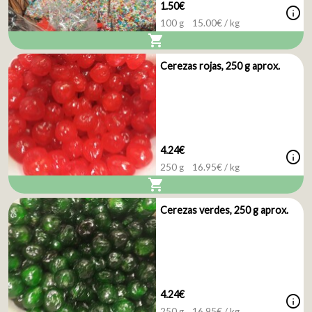
1.50€
info
100 g
15.00
€ / kg
shopping_cart
Cerezas rojas, 250 g aprox.
4.24€
info
250 g
16.95
€ / kg
shopping_cart
Cerezas verdes, 250 g aprox.
4.24€
info
250 g
16.95
€ / kg