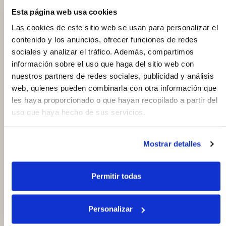
Esta página web usa cookies
4.48€
Las cookies de este sitio web se usan para personalizar el
info
250 g
17.95
€ / kg
contenido y los anuncios, ofrecer funciones de redes
shopping_cart
sociales y analizar el tráfico. Además, compartimos
información sobre el uso que haga del sitio web con
Barquillos de chocolate sin
nuestros partners de redes sociales, publicidad y análisis
azúcar, 250 g aprox.
web, quienes pueden combinarla con otra información que
les haya proporcionado o que hayan recopilado a partir del
uso que haya hecho de sus servicios.
2.74€
info
250 g
10.95
€ / kg
Mostrar detalles
shopping_cart
Barquillos de coco sin azúcar,
Permitir todas
250 g aprox.
Personalizar