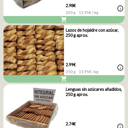
2.98€
info
250 g
11.95
€ / kg
shopping_cart
Lazos de hojaldre con azúcar,
250 g aprox.
2.99€
info
250 g
11.95
€ / kg
shopping_cart
Lenguas sin azúcares añadidos,
250 g aprox.
2.74€
info