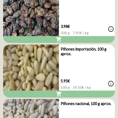
3.98€
info
500 g
7.95
€ / kg
shopping_cart
Piñones importación, 100 g
aprox.
5.95€
info
100 g
59.50
€ / kg
shopping_cart
Piñones nacional, 100 g aprox.