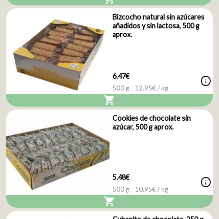
Bizcocho natural sin azúcares
añadidos y sin lactosa, 500 g
aprox.
6.47€
info
500 g
12.95
€ / kg
shopping_cart
Cookies de chocolate sin
azúcar, 500 g aprox.
5.48€
info
500 g
10.95
€ / kg
shopping_cart