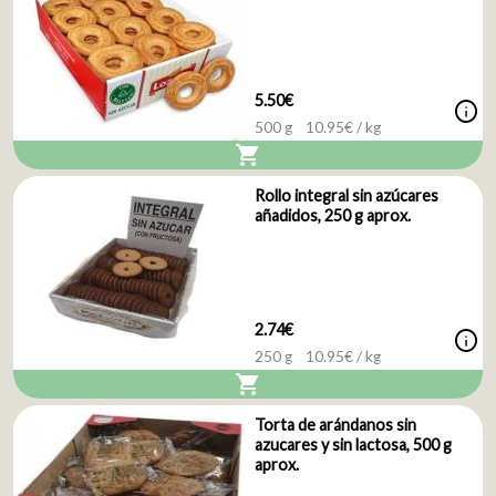
5.50€
info
500 g
10.95
€ / kg
shopping_cart
Rollo integral sin azúcares
añadidos, 250 g aprox.
2.74€
info
250 g
10.95
€ / kg
shopping_cart
Torta de arándanos sin
azucares y sin lactosa, 500 g
aprox.