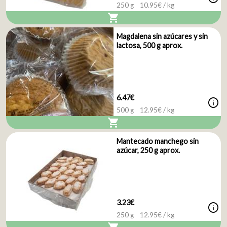
250 g
10.95
€ / kg
shopping_cart
Magdalena sin azúcares y sin
lactosa, 500 g aprox.
6.47€
info
500 g
12.95
€ / kg
shopping_cart
Mantecado manchego sin
azúcar, 250 g aprox.
3.23€
info
250 g
12.95
€ / kg