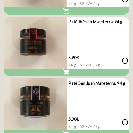
94 g
62.77
€ / kg
shopping_cart
Paté Ibérico Mareterra, 94 g
5.90€
info
94 g
62.77
€ / kg
shopping_cart
Paté San Juan Mareterra, 94 g
5.90€
info
94 g
62.77
€ / kg