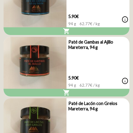
5.90€
info
94 g
62.77
€ / kg
shopping_cart
Paté de Gambas al Ajillo
Mareterra, 94 g
5.90€
info
94 g
62.77
€ / kg
shopping_cart
Paté de Lacón con Grelos
Mareterra, 94 g