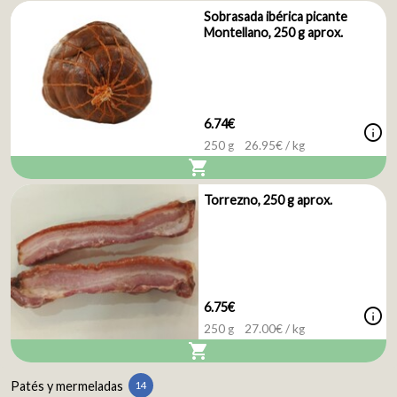
Sobrasada ibérica picante
Montellano, 250 g aprox.
6.74€
info
250 g
26.95
€ / kg
shopping_cart
Torrezno, 250 g aprox.
6.75€
info
250 g
27.00
€ / kg
shopping_cart
Patés y mermeladas
14