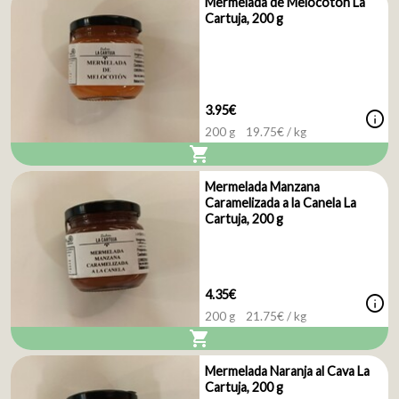
Mermelada de Melocotón La
Cartuja, 200 g
3.95€
info
200 g
19.75
€ / kg
shopping_cart
Mermelada Manzana
Caramelizada a la Canela La
Cartuja, 200 g
4.35€
info
200 g
21.75
€ / kg
shopping_cart
Mermelada Naranja al Cava La
Cartuja, 200 g