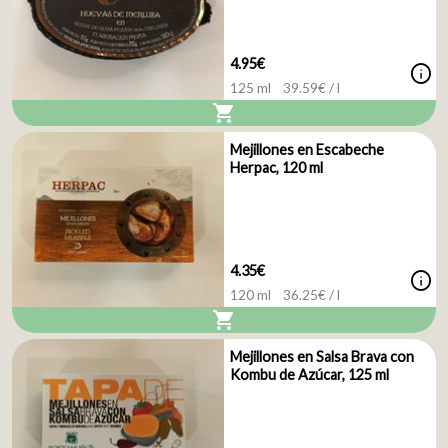
4.95€
info
125 ml
39.59
€ / l
shopping_cart
Mejillones en Escabeche
Herpac, 120 ml
4.35€
info
120 ml
36.25
€ / l
shopping_cart
Mejillones en Salsa Brava con
Kombu de Azúcar, 125 ml