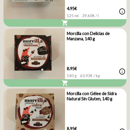
4.95€
info
125 ml
39.60
€ / l
shopping_cart
Morcilla con Delicias de
Manzana, 140 g
8.95€
info
140 g
63.93
€ / kg
shopping_cart
Morcilla con Gélee de Sidra
Natural Sin Gluten, 140 g
8.95€