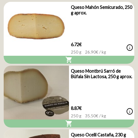
Queso Mahón Semicurado, 250
g aprox.
6.72€
info
250 g
26.90
€ / kg
shopping_cart
Queso Montbrú Sarró de
Búfala Sin Lactosa, 250 g aprox.
8.87€
info
250 g
35.50
€ / kg
shopping_cart
Queso Ocelli Castaña, 230 g