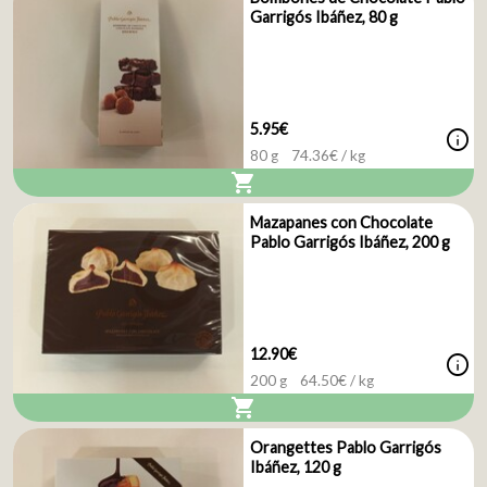
Garrigós Ibáñez, 80 g
5.95€
info
80 g
74.36
€ / kg
shopping_cart
Mazapanes con Chocolate
Pablo Garrigós Ibáñez, 200 g
12.90€
info
200 g
64.50
€ / kg
shopping_cart
Orangettes Pablo Garrigós
Ibáñez, 120 g