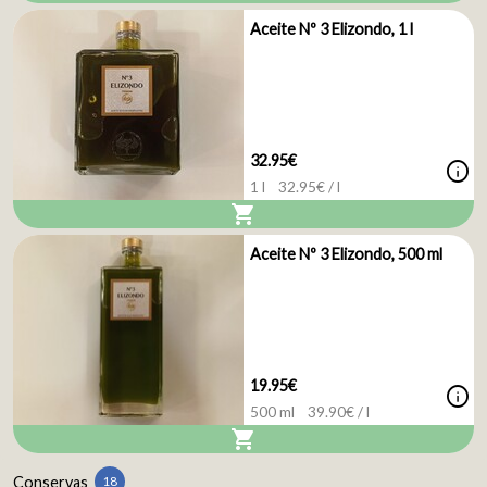
Aceite Nº 3 Elizondo, 1 l
32.95€
info
1 l
32.95
€ / l
shopping_cart
Aceite Nº 3 Elizondo, 500 ml
19.95€
info
500 ml
39.90
€ / l
shopping_cart
Conservas
18