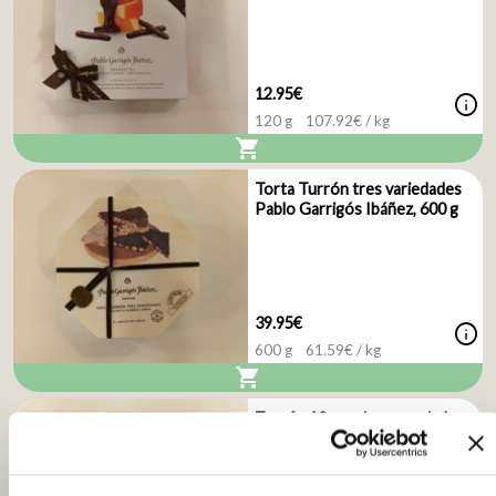
12.95€
info
120 g
107.92
€ / kg
shopping_cart
Torta Turrón tres variedades
Pablo Garrigós Ibáñez, 600 g
39.95€
info
600 g
61.59
€ / kg
shopping_cart
Turrón 10 porciones variadas,
170 g