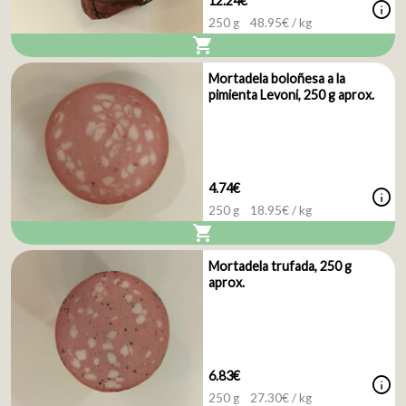
12.24€
info
250 g
48.95
€ / kg
shopping_cart
Mortadela boloñesa a la
pimienta Levoni, 250 g aprox.
4.74€
info
250 g
18.95
€ / kg
shopping_cart
Mortadela trufada, 250 g
aprox.
6.83€
info
250 g
27.30
€ / kg