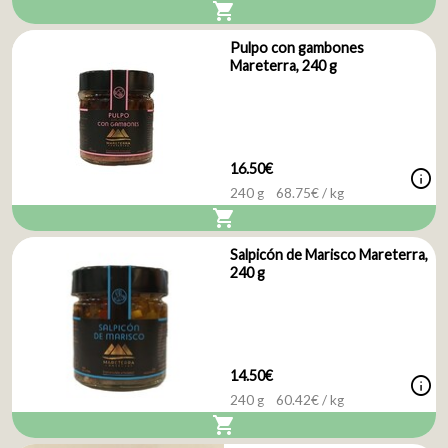
shopping_cart
Pulpo con gambones
Mareterra, 240 g
16.50€
info
240 g
68.75
€ / kg
shopping_cart
Salpicón de Marisco Mareterra,
240 g
14.50€
info
240 g
60.42
€ / kg
shopping_cart