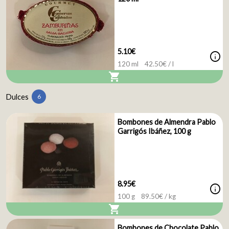
5.10€
info
120 ml
42.50
€ / l
shopping_cart
Dulces
6
Bombones de Almendra Pablo
Garrigós Ibáñez, 100 g
8.95€
info
100 g
89.50
€ / kg
shopping_cart
Bombones de Chocolate Pablo