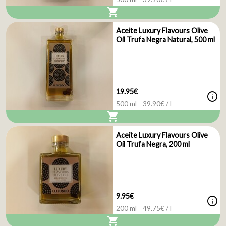
shopping_cart
Aceite Luxury Flavours Olive
Oil Trufa Negra Natural, 500 ml
19.95€
info
500 ml
39.90
€ / l
shopping_cart
Aceite Luxury Flavours Olive
Oil Trufa Negra, 200 ml
9.95€
info
200 ml
49.75
€ / l
shopping_cart