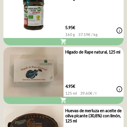
5.95€
info
160 g
37.19
€ / kg
shopping_cart
Higado de Rape natural, 125 ml
4.95€
info
125 ml
39.60
€ / l
shopping_cart
Huevas de merluza en aceite de
oliva picante (30,8%) con limón,
125 ml