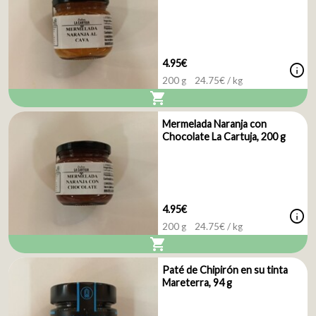
4.95€
info
200 g
24.75
€ / kg
shopping_cart
Mermelada Naranja con
Chocolate La Cartuja, 200 g
4.95€
info
200 g
24.75
€ / kg
shopping_cart
Paté de Chipirón en su tinta
Mareterra, 94 g