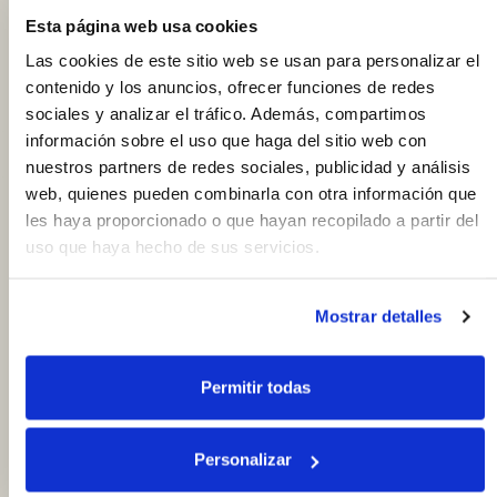
Esta página web usa cookies
13.95€
Las cookies de este sitio web se usan para personalizar el
info
170 g
82.06
€ / kg
contenido y los anuncios, ofrecer funciones de redes
shopping_cart
sociales y analizar el tráfico. Además, compartimos
información sobre el uso que haga del sitio web con
Embutidos
12
nuestros partners de redes sociales, publicidad y análisis
web, quienes pueden combinarla con otra información que
Cecina Wagyu, 100 g aprox.
les haya proporcionado o que hayan recopilado a partir del
uso que haya hecho de sus servicios.
Mostrar detalles
22.00€
info
100 g
220.00
€ / kg
Permitir todas
shopping_cart
Chosco de Tineo, 250 g aprox.
Personalizar