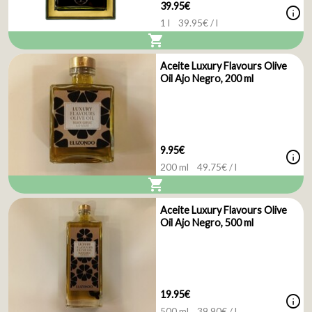
39.95€
info
1 l
39.95
€ / l
shopping_cart
Aceite Luxury Flavours Olive
Oil Ajo Negro, 200 ml
9.95€
info
200 ml
49.75
€ / l
shopping_cart
Aceite Luxury Flavours Olive
Oil Ajo Negro, 500 ml
19.95€
info
500 ml
39.90
€ / l