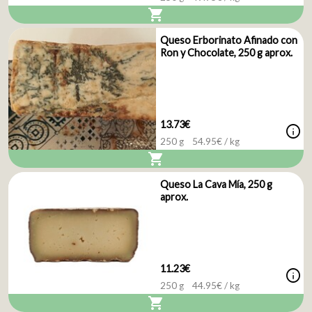
shopping_cart
Queso Erborinato Afinado con
Ron y Chocolate, 250 g aprox.
13.73€
info
250 g
54.95
€ / kg
shopping_cart
Queso La Cava Mía, 250 g
aprox.
11.23€
info
250 g
44.95
€ / kg
shopping_cart