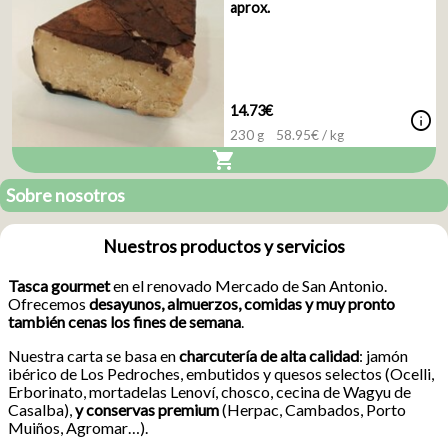
aprox.
14.73€
info
230 g
58.95
€ / kg
shopping_cart
Sobre nosotros
Nuestros productos y servicios
Tasca gourmet
en el renovado Mercado de San Antonio.
Ofrecemos
desayunos, almuerzos, comidas y muy pronto
también cenas los fines de semana
.
Nuestra carta se basa en
charcutería de alta calidad
: jamón
ibérico de Los Pedroches, embutidos y quesos selectos (Ocelli,
Erborinato, mortadelas Lenoví, chosco, cecina de Wagyu de
Casalba),
y conservas premium
(Herpac, Cambados, Porto
Muiños, Agromar…).