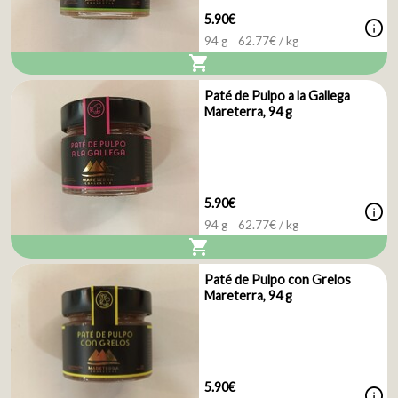
5.90€
info
94 g
62.77
€ / kg
shopping_cart
Paté de Pulpo a la Gallega
Mareterra, 94 g
5.90€
info
94 g
62.77
€ / kg
shopping_cart
Paté de Pulpo con Grelos
Mareterra, 94 g
5.90€
info