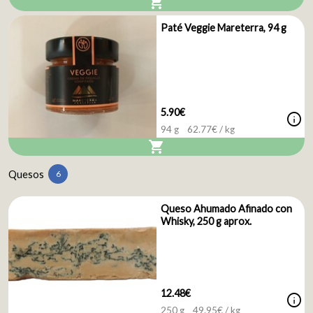
shopping_cart
Paté Veggie Mareterra, 94 g
5.90€
info
94 g
62.77
€ / kg
shopping_cart
Quesos
6
Queso Ahumado Afinado con
Whisky, 250 g aprox.
12.48€
info
250 g
49.95
€ / kg