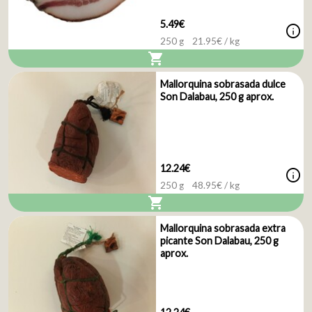
5.49€
info
250 g
21.95
€ / kg
shopping_cart
Mallorquina sobrasada dulce
Son Dalabau, 250 g aprox.
12.24€
info
250 g
48.95
€ / kg
shopping_cart
Mallorquina sobrasada extra
picante Son Dalabau, 250 g
aprox.