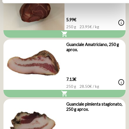
5.99€
info
250 g
23.95
€ / kg
shopping_cart
Guanciale Amatriciano, 250 g
aprox.
7.13€
info
250 g
28.50
€ / kg
shopping_cart
Guanciale pimienta stagionato,
250 g aprox.