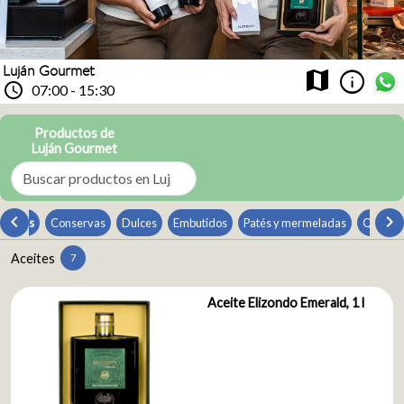
Luján Gourmet
info
map
schedule
07:00 - 15:30
Productos de
Luján Gourmet
chevron_left
chevron_
Aceites
Conservas
Dulces
Embutidos
Patés y mermeladas
Quesos
Aceites
7
Aceite Elizondo Emerald, 1 l