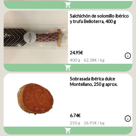
shopping_cart
Salchichón de solomillo ibérico
y trufa Belloterra, 400 g
24.95€
info
400 g
62.38
€ / kg
shopping_cart
Sobrasada ibérica dulce
Montellano, 250 g aprox.
6.74€
info
250 g
26.95
€ / kg
shopping_cart