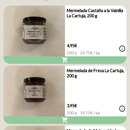
Mermelada Castaña a la Vainilla
La Cartuja, 200 g
4.95€
info
200 g
24.75
€ / kg
shopping_cart
Mermelada de Fresa La Cartuja,
200 g
3.95€
info
200 g
19.75
€ / kg
shopping_cart