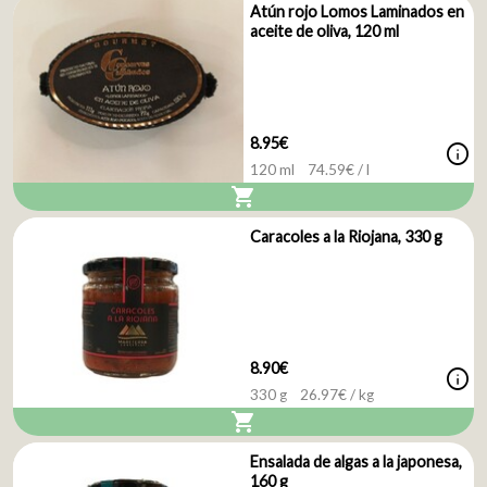
Atún rojo Lomos Laminados en
aceite de oliva, 120 ml
8.95€
info
120 ml
74.59
€ / l
shopping_cart
Caracoles a la Riojana, 330 g
8.90€
info
330 g
26.97
€ / kg
shopping_cart
Ensalada de algas a la japonesa,
160 g