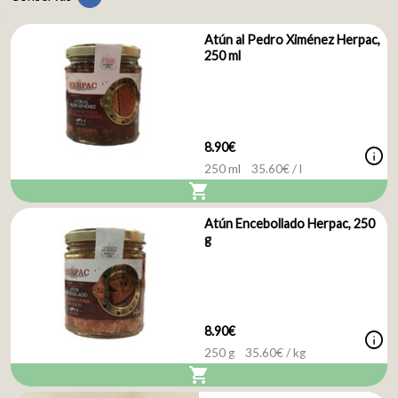
Atún al Pedro Ximénez Herpac,
250 ml
8.90€
info
250 ml
35.60
€ / l
shopping_cart
Atún Encebollado Herpac, 250
g
8.90€
info
250 g
35.60
€ / kg
shopping_cart