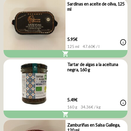
Sardinas en aceite de oliva, 125
ml
5.95€
info
125 ml
47.60
€ / l
shopping_cart
Tartar de algas a la aceituna
negra, 160 g
5.49€
info
160 g
34.36
€ / kg
shopping_cart
Zamburiñas en Salsa Gallega,
120 ml