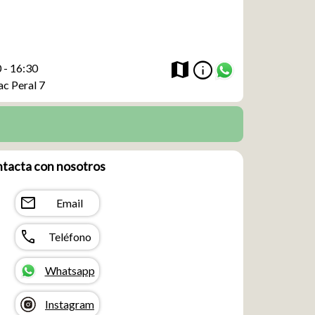
info
map
 - 16:30
ac Peral 7
tacta con nosotros
mail
Email
call
Teléfono
Whatsapp
Instagram