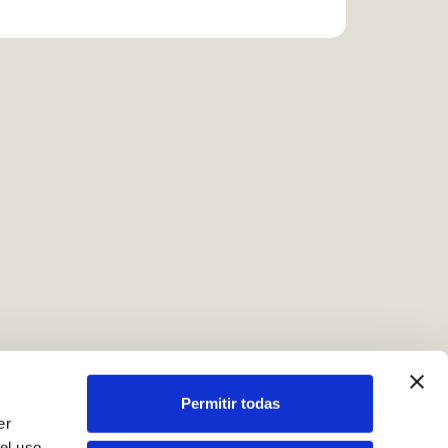
Permitir todas
er
el uso