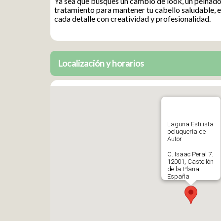
Ya sea que busques un cambio de look, un peinado
tratamiento para mantener tu cabello saludable, 
cada detalle con creatividad y profesionalidad.
Localización y horarios
Laguna Estilista
peluquería de
Autor
C. Isaac Peral 7.
12001, Castellón
de la Plana.
España
642527594
Abrir en Google
Maps