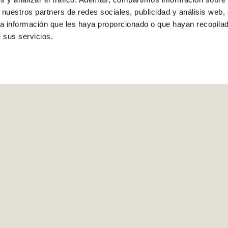
 nuestros partners de redes sociales, publicidad y análisis web,
a información que les haya proporcionado o que hayan recopilado
 sus servicios.
rarios de entrega
Contacta con atención a
quilla a partir de las 14 h del día
864 872 040
solicitado.
info@comerciocastell
Descàrrega l'App de Comerciocastellon.es