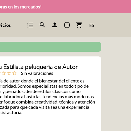
pras en los mercados!
format_list_bulleted
info
search
person
shopping_cart
icios
ES
 Estilista peluquería de Autor
Sin valoraciones
ine
star_outline
star_outline
star_outline
a de autor donde el bienestar del cliente es
rioridad. Somos especialistas en todo tipo de
 y peinados, desde estilos clásicos como
o labradora hasta las tendencias más modernas.
nfoque combina creatividad, técnica y atención
zada para que cada visita sea una experiencia
tisfactoria.