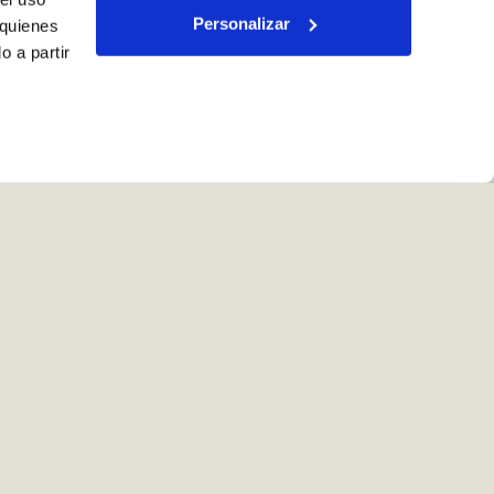
Personalizar
 quienes
 a partir
l cliente
on.es