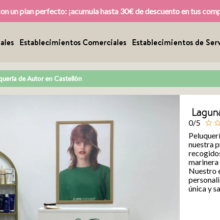
con un plan perfecto: ¡acumula hasta 30€ de descuento en tus com
ales
Establecimientos Comerciales
Establecimientos de Serv
uquería de Autor en Castellón
Laguna
0/5
star_outline
star_outl
Peluquerí
nuestra p
recogidos
marinera 
Nuestro e
personali
única y sa