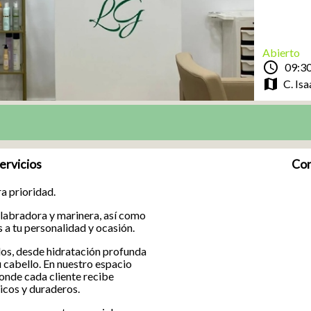
Abierto
schedule
09:30
map
C. Isa
ervicios
Con
ra prioridad.
 labradora y marinera, así como
 a tu personalidad y ocasión.
os, desde hidratación profunda
u cabello. En nuestro espacio
donde cada cliente recibe
nicos y duraderos.