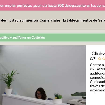
con un plan perfecto: ¡acumula hasta 30€ de descuento en tus com
ales
Establecimientos Comerciales
Establecimientos de Serv
auditivo y audífonos en Castellón
Clinic
0/5
star_outline
star_outl
Centro au
en Castel
audífono
comodidad
Clinicaud
través de
experienc