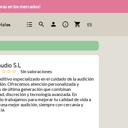
pras en los mercados!
format_list_bulleted
info
search
person
shopping_cart
icios
ES
audio S.L
Sin valoraciones
ine
star_outline
star_outline
star_outline
ditivo especializado en el cuidado de la audición
lón. Ofrecemos atención personalizada y
s de última generación que combinan
, discreción y tecnología avanzada. En
io trabajamos para mejorar tu calidad de vida a
 una mejor audición, siempre con cercanía y
ia.