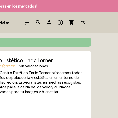
pras en los mercados!
format_list_bulleted
info
search
person
shopping_cart
icios
ES
 Estético Enric Torner
Sin valoraciones
ine
star_outline
star_outline
star_outline
 Centro Estético Enric Torner ofrecemos todos
cios de peluquería y estética en un entorno de
screción. Especialistas en mechas recogidas,
tos para la caída del cabello y cuidados
zados para tu imagen y bienestar.