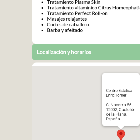
Tratamiento Plasma Skin
Tratamiento vitamínico Citrus Homeophat
Tratamiento Perfect Roll-on
Masajes relajantes
Cortes de caballero
Barba y afeitado
Localización y horarios
Centro Estético
Enric Torner
C. Navarra 55.
12002, Castellón
de la Plana.
España
609556172
Abrir en Google