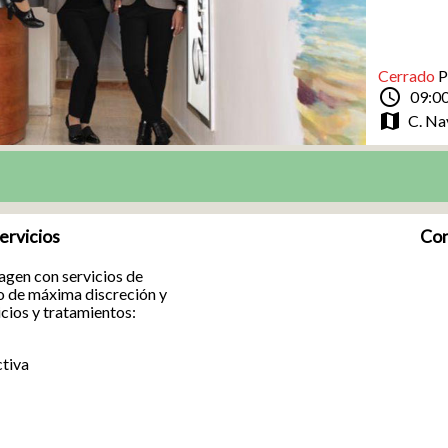
Cerrado
P
schedule
09:00
map
C. Na
ervicios
Con
gen con servicios de
o de máxima discreción y
icios y tratamientos:
tiva