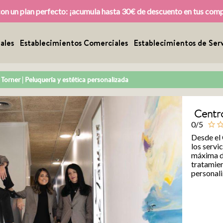
con un plan perfecto: ¡acumula hasta 30€ de descuento en tus com
ales
Establecimientos Comerciales
Establecimientos de Serv
Torner | Peluquería y estética personalizada
Centro
0/5
star_outline
star_outl
Desde el
los servi
máxima di
tratamien
personali