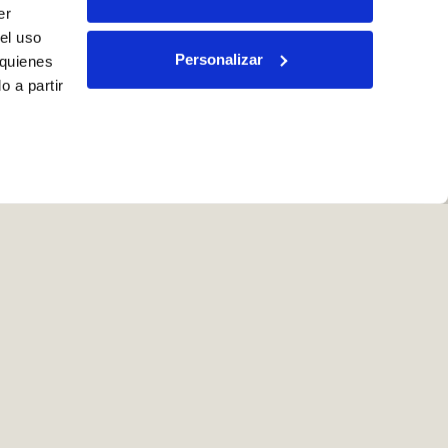
er
el uso
Personalizar
 quienes
 a partir
l cliente
on.es