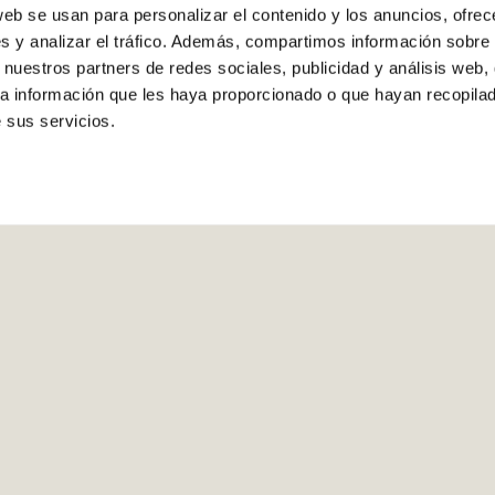
web se usan para personalizar el contenido y los anuncios, ofrec
s y analizar el tráfico. Además, compartimos información sobre 
 nuestros partners de redes sociales, publicidad y análisis web,
a información que les haya proporcionado o que hayan recopilado
 sus servicios.
rarios de entrega
Contacta con atención a
quilla a partir de las 14 h del día
864 872 040
solicitado.
info@comerciocastell