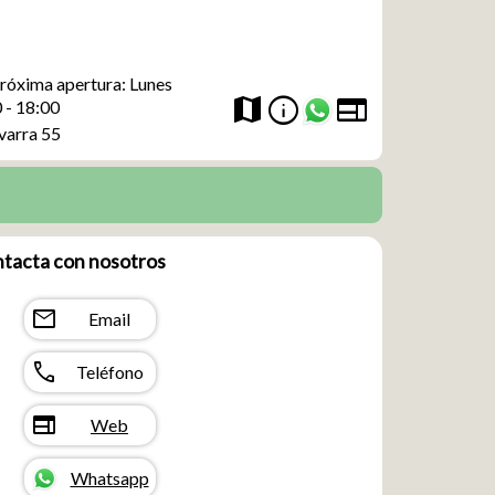
róxima apertura: Lunes
web
info
map
 - 18:00
varra 55
tacta con nosotros
mail
Email
call
Teléfono
web
Web
Whatsapp