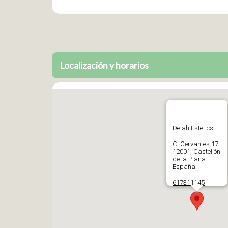
Localización y horarios
Delah Estetics
C. Cervantes 17.
12001, Castellón
de la Plana.
España
617311145
Abrir en Google
Maps