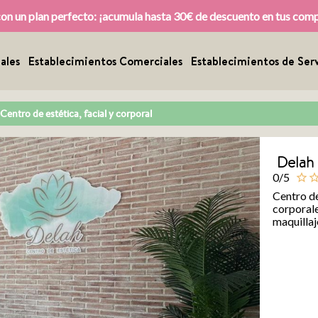
con un plan perfecto: ¡acumula hasta 30€ de descuento en tus com
ales
Establecimientos Comerciales
Establecimientos de Serv
 Centro de estética, facial y corporal
Delah 
0/5
star_outline
star_outl
Centro de
corporale
maquillaj