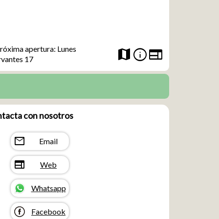
róxima apertura: Lunes
web
info
map
rvantes 17
tacta con nosotros
mail
Email
web
Web
Whatsapp
Facebook