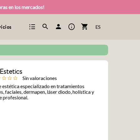
pras en los mercados!
format_list_bulleted
info
search
person
shopping_cart
icios
ES
Estetics
Sin valoraciones
ine
star_outline
star_outline
star_outline
 estética especializado en tratamientos
s, faciales, dermapen, láser diodo, holística y
e profesional.