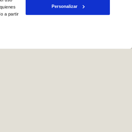
Personalizar
 quienes
 a partir
l cliente
on.es