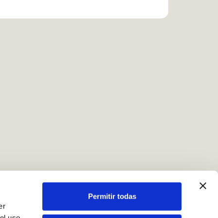
Permitir todas
er
el uso