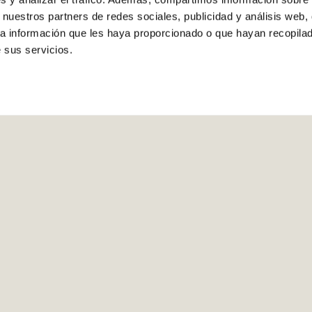
 nuestros partners de redes sociales, publicidad y análisis web,
a información que les haya proporcionado o que hayan recopilado
 sus servicios.
rarios de entrega
Contacta con atención a
quilla a partir de las 14 h del día
864 872 040
solicitado.
info@comerciocastell
Descàrrega l'App de Comerciocastellon.es