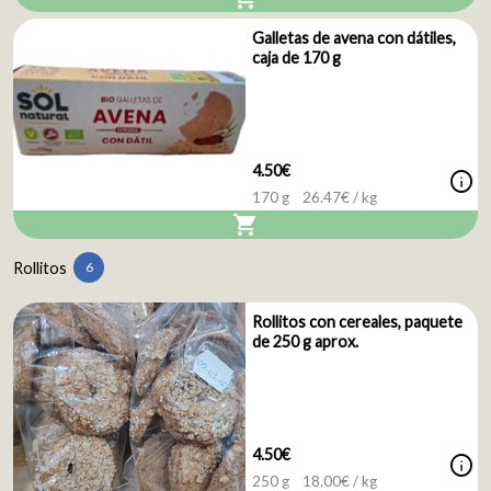
Galletas de avena con dátiles,
caja de 170 g
4.50€
info
170 g
26.47
€ / kg
shopping_cart
Rollitos
6
Rollitos con cereales, paquete
de 250 g aprox.
4.50€
info
250 g
18.00
€ / kg