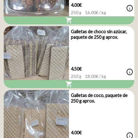
4.00€
info
250 g
16.00
€ / kg
shopping_cart
Galletas de choco sin azúcar,
paquete de 250 g aprox.
4.50€
info
250 g
18.00
€ / kg
shopping_cart
Galletas de coco, paquete de
250 g aprox.
4.00€
info