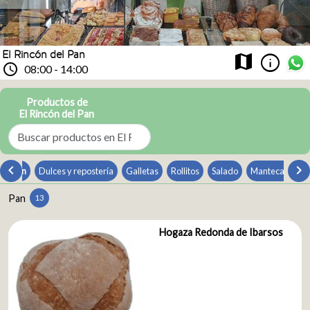
El Rincón del Pan
info
map
schedule
08:00 - 14:00
Productos de
El Rincón del Pan
chevron_left
chevron_
Pan
Dulces y repostería
Galletas
Rollitos
Salado
Mantecada
Pan
13
Hogaza Redonda de Ibarsos