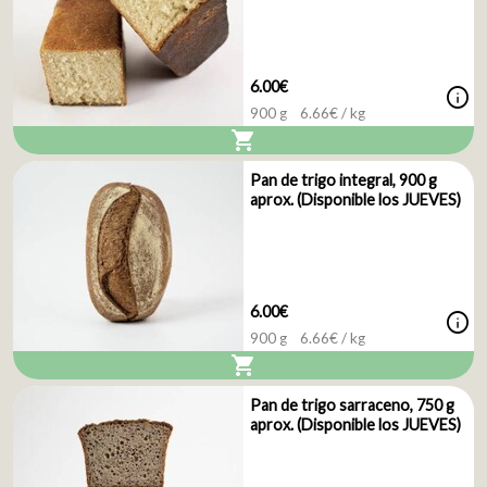
6.00€
info
900 g
6.66
€ / kg
shopping_cart
Pan de trigo integral, 900 g
aprox. (Disponible los JUEVES)
6.00€
info
900 g
6.66
€ / kg
shopping_cart
Pan de trigo sarraceno, 750 g
aprox. (Disponible los JUEVES)