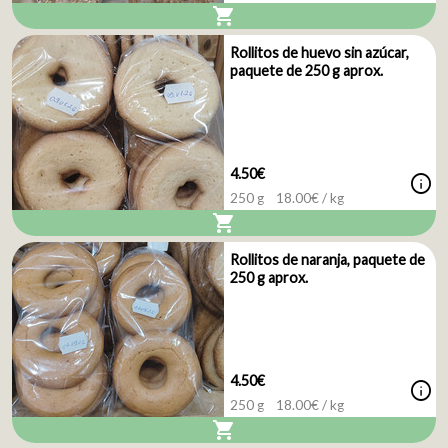
shopping_cart
Rollitos de huevo sin azúcar,
paquete de 250 g aprox.
4.50€
info
250 g
18.00
€ / kg
shopping_cart
Rollitos de naranja, paquete de
250 g aprox.
4.50€
info
250 g
18.00
€ / kg
shopping_cart