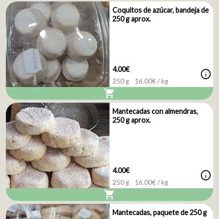
Coquitos de azúcar, bandeja de
250 g aprox.
4.00€
info
250 g
16.00
€ / kg
shopping_cart
Mantecadas con almendras,
250 g aprox.
4.00€
info
250 g
16.00
€ / kg
shopping_cart
Mantecadas, paquete de 250 g