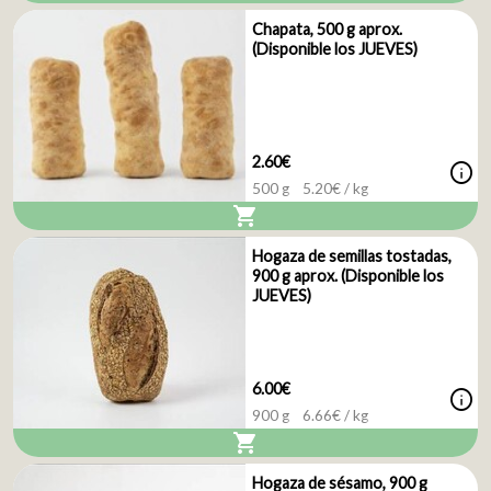
Chapata, 500 g aprox.
(Disponible los JUEVES)
2.60€
info
500 g
5.20
€ / kg
shopping_cart
Hogaza de semillas tostadas,
900 g aprox. (Disponible los
JUEVES)
6.00€
info
900 g
6.66
€ / kg
shopping_cart
Hogaza de sésamo, 900 g