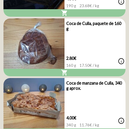
info
190 g
23.68
€ / kg
shopping_cart
Coca de Culla, paquete de 160
g
2.80€
info
160 g
17.50
€ / kg
shopping_cart
Coca de manzana de Culla, 340
g aprox.
4.00€
info
340 g
11.76
€ / kg