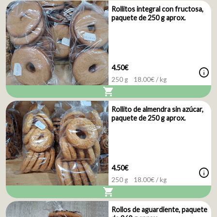
Rollitos integral con fructosa,
paquete de 250 g aprox.
4.50€
info
250 g
18.00
€ / kg
shopping_cart
Rollito de almendra sin azúcar,
paquete de 250 g aprox.
4.50€
info
250 g
18.00
€ / kg
shopping_cart
Rollos de aguardiente, paquete