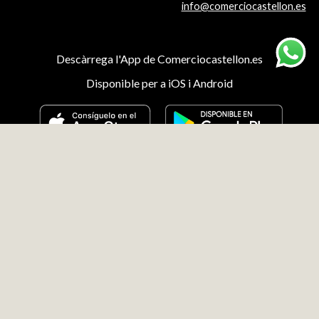
info@comerciocastellon.es
Descàrrega l'App de Comerciocastellon.es
Disponible per a iOS i Android
Aviso legal
Términos y condiciones
Política de privacidad
Política de cookies
Preguntas frecuentes
Información de entrega
Ofertas activas
Síguenos en redes sociales