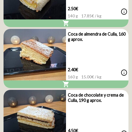
2.50€
info
140 g
17.85
€ / kg
shopping_cart
Coca de almendra de Culla, 160
g aprox.
2.40€
info
160 g
15.00
€ / kg
shopping_cart
Coca de chocolate y crema de
Culla, 190 g aprox.
4.50€