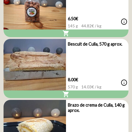
6.50€
info
145 g
44.82
€ / kg
shopping_cart
Bescuit de Culla, 570 g aprox.
8.00€
info
570 g
14.03
€ / kg
shopping_cart
Brazo de crema de Culla, 140 g
aprox.