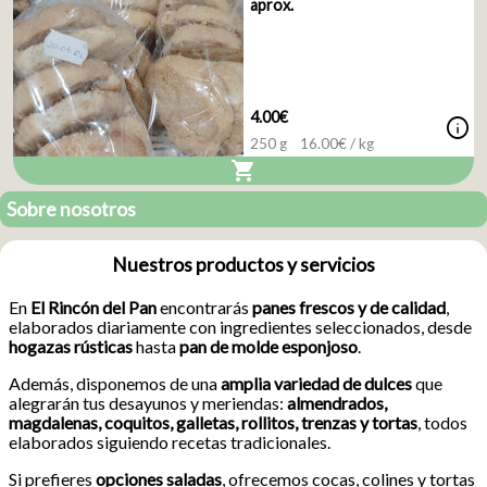
aprox.
4.00€
info
250 g
16.00
€ / kg
shopping_cart
Sobre nosotros
Nuestros productos y servicios
En
El Rincón del Pan
encontrarás
panes frescos y de calidad
,
elaborados diariamente con ingredientes seleccionados, desde
hogazas rústicas
hasta
pan de molde
esponjoso
.
Además, disponemos de una
amplia variedad de dulces
que
alegrarán tus desayunos y meriendas:
almendrados,
magdalenas, coquitos, galletas, rollitos, trenzas y tortas
, todos
elaborados siguiendo recetas tradicionales.
Si prefieres
opciones saladas
, ofrecemos cocas, colines y tortas