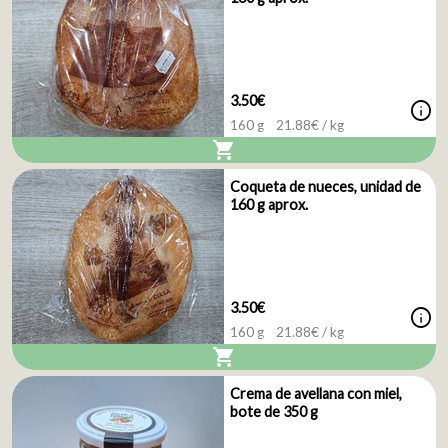
3.50€
info
160 g
21.88
€ / kg
shopping_cart
Coqueta de nueces, unidad de
160 g aprox.
3.50€
info
160 g
21.88
€ / kg
shopping_cart
Crema de avellana con miel,
bote de 350 g