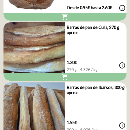
info
Desde 0.95€ hasta 2.60€
shopping_cart
Barras de pan de Culla, 270 g
aprox.
1.30€
info
270 g
4.82
€ / kg
shopping_cart
Barras de pan de Ibarsos, 300 g
aprox.
1.55€
info
300 g
5.00
€ / kg