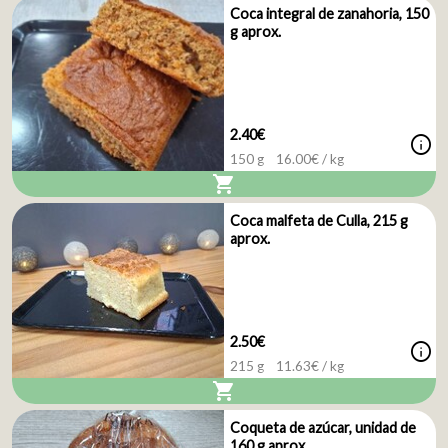
Coca integral de zanahoria, 150
g aprox.
2.40€
info
150 g
16.00
€ / kg
shopping_cart
Coca malfeta de Culla, 215 g
aprox.
2.50€
info
215 g
11.63
€ / kg
shopping_cart
Coqueta de azúcar, unidad de
160 g aprox.