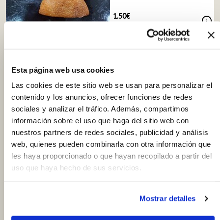
1.50€
info
55 g
27.27
€ / kg
shopping_cart
Pastelito de cabello, unidad de
55 g aprox.
Esta página web usa cookies
Las cookies de este sitio web se usan para personalizar el
contenido y los anuncios, ofrecer funciones de redes
sociales y analizar el tráfico. Además, compartimos
1.50€
info
información sobre el uso que haga del sitio web con
55 g
27.27
€ / kg
nuestros partners de redes sociales, publicidad y análisis
shopping_cart
web, quienes pueden combinarla con otra información que
les haya proporcionado o que hayan recopilado a partir del
Rosegones, 250 g aprox.
uso que haya hecho de sus servicios.
Mostrar detalles
4.80€