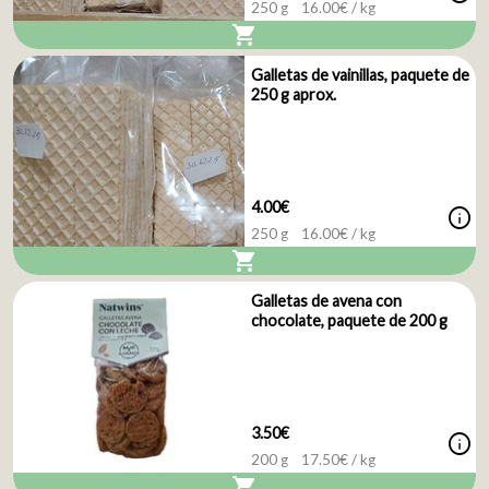
250 g
16.00
€ / kg
shopping_cart
Galletas de vainillas, paquete de
250 g aprox.
4.00€
info
250 g
16.00
€ / kg
shopping_cart
Galletas de avena con
chocolate, paquete de 200 g
3.50€
info
200 g
17.50
€ / kg
shopping_cart