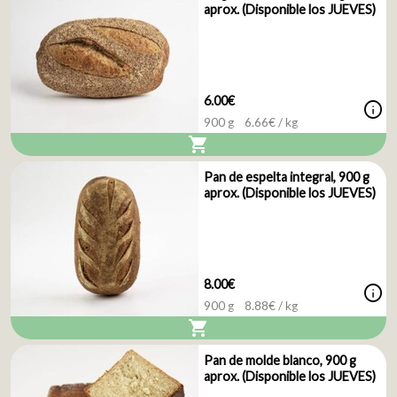
aprox. (Disponible los JUEVES)
6.00€
info
900 g
6.66
€ / kg
shopping_cart
Pan de espelta integral, 900 g
aprox. (Disponible los JUEVES)
8.00€
info
900 g
8.88
€ / kg
shopping_cart
Pan de molde blanco, 900 g
aprox. (Disponible los JUEVES)