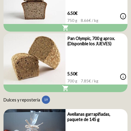
6.50€
info
750 g
8.66
€ / kg
shopping_cart
Pan Olympic, 700 g aprox.
(Disponible los JUEVES)
5.50€
info
700 g
7.85
€ / kg
shopping_cart
Dulces y repostería
19
Avellanas garrapiñadas,
paquete de 145 g