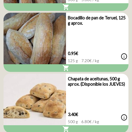
shopping_cart
Bocadillo de pan de Teruel, 125
g aprox.
0.95€
info
125 g
7.20
€ / kg
shopping_cart
Chapata de aceitunas, 500 g
aprox. (Disponible los JUEVES)
3.40€
info
500 g
6.80
€ / kg
shopping_cart