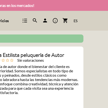
pras en los mercados!
format_list_bulleted
info
search
person
shopping_cart
icios
ES
 Estilista peluquería de Autor
Sin valoraciones
ine
star_outline
star_outline
star_outline
a de autor donde el bienestar del cliente es
rioridad. Somos especialistas en todo tipo de
 y peinados, desde estilos clásicos como
o labradora hasta las tendencias más modernas.
nfoque combina creatividad, técnica y atención
zada para que cada visita sea una experiencia
tisfactoria.