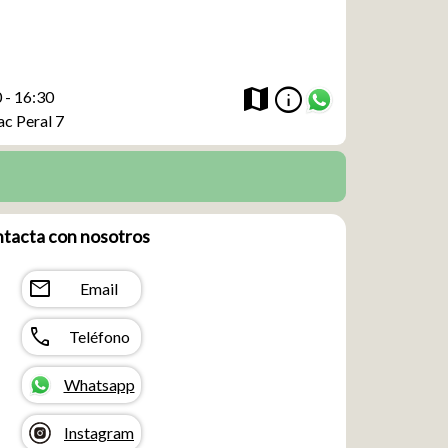
info
map
 - 16:30
ac Peral 7
tacta con nosotros
mail
Email
call
Teléfono
Whatsapp
Instagram