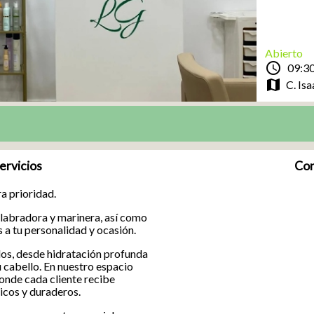
Abierto
schedule
09:30
map
C. Isa
ervicios
Con
ra prioridad.
 labradora y marinera, así como
 a tu personalidad y ocasión.
os, desde hidratación profunda
u cabello. En nuestro espacio
donde cada cliente recibe
nicos y duraderos.