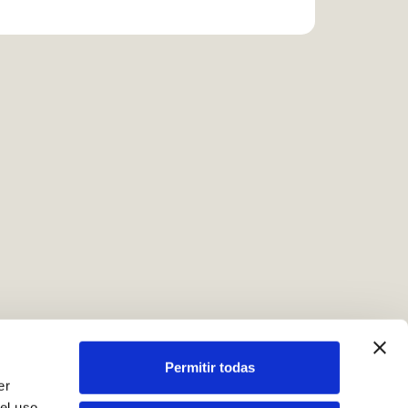
Permitir todas
er
el uso