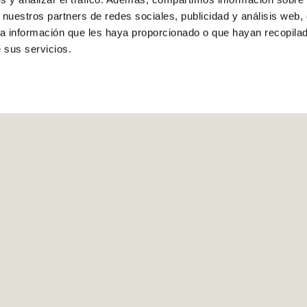
 nuestros partners de redes sociales, publicidad y análisis web,
a información que les haya proporcionado o que hayan recopilado
 sus servicios.
rarios de entrega
Contacta con atención a
quilla a partir de las 14 h del día
864 872 040
solicitado.
info@comerciocastell
Descàrrega l'App de Comerciocastellon.es