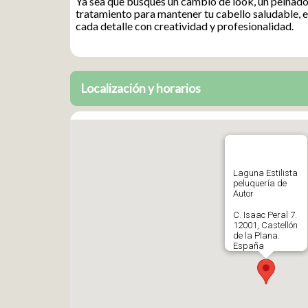
Ya sea que busques un cambio de look, un peinado
tratamiento para mantener tu cabello saludable, 
cada detalle con creatividad y profesionalidad.
Localización y horarios
Laguna Estilista
peluquería de
Autor
C. Isaac Peral 7.
12001, Castellón
de la Plana.
España
642527594
Abrir en Google
Maps