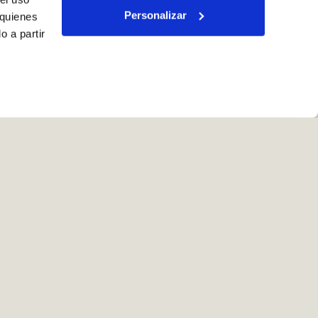
Personalizar
 quienes
 a partir
l cliente
on.es