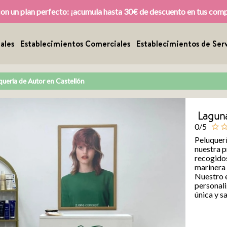
con un plan perfecto: ¡acumula hasta 30€ de descuento en tus com
ales
Establecimientos Comerciales
Establecimientos de Serv
uquería de Autor en Castellón
Laguna
0/5
star_outline
star_outl
Peluquerí
nuestra p
recogidos
marinera 
Nuestro e
personali
única y sa