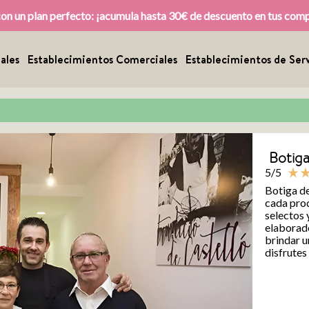
con un plan perfecto: ¡acumula hasta 30€ de descuento en tus com
ales
Establecimientos Comerciales
Establecimientos de Serv
Botiga
5/5
star_rate
star_ra
Botiga de
cada pro
selectos 
elaborado
brindar u
disfrutes