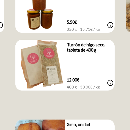
5.50€
nfo
info
350 g
15.71
€ / kg
Turrón de higo seco,
tableta de 400 g
12.00€
info
400 g
30.00
€ / kg
Ximo, unidad