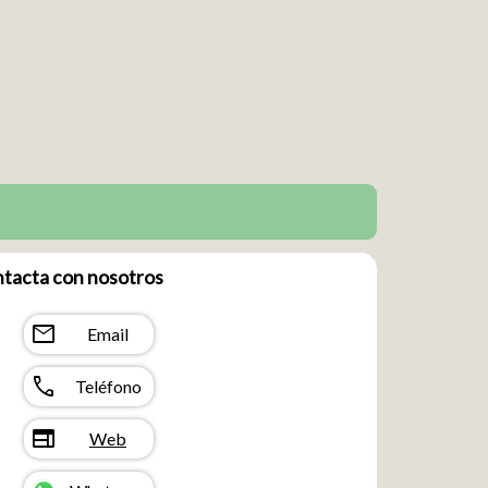
tacta con nosotros
mail
Email
call
Teléfono
web
Web