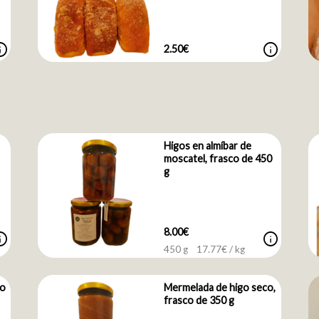
nfo
info
2.50€
Higos en almíbar de
moscatel, frasco de 450
g
8.00€
nfo
info
450 g
17.77
€ / kg
co
Mermelada de higo seco,
frasco de 350 g