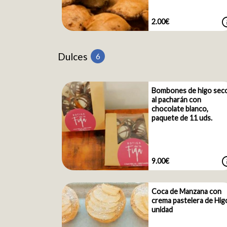
i
2.00€
Dulces
6
Bombones de higo sec
al pacharán con
chocolate blanco,
paquete de 11 uds.
i
9.00€
Coca de Manzana con
crema pastelera de Hig
unidad