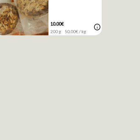
10.00€
info
200 g
50.00
€ / kg