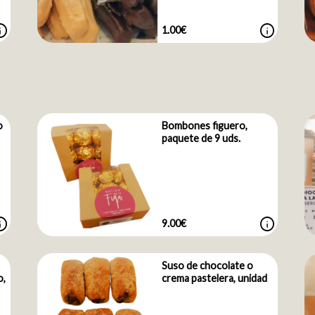
nfo
info
1.00€
o
Bombones figuero,
paquete de 9 uds.
nfo
info
9.00€
Suso de chocolate o
o,
crema pastelera, unidad