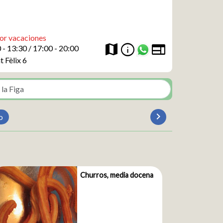
or vacaciones
web
info
map
 - 13:30 / 17:00 - 20:00
t Fèlix 6
chevron_rightt
o
Churros, media docena