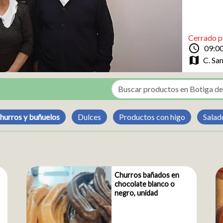
Cerrado p
schedule
09:00
map
C. San
hurros y buñuelos
Dulces
Productos con higo
Salad
Churros bañados en
chocolate blanco o
negro, unidad