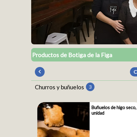
Productos de
Botiga de la Figa
chevron_left
C
Churros y buñuelos
3
Buñuelos de higo seco,
unidad