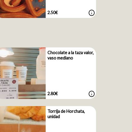
info
2.50€
Chocolate a la taza valor,
vaso mediano
info
2.80€
Torrija de Horchata,
unidad