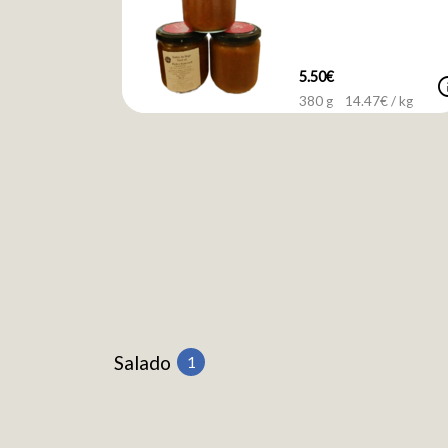
5.50€
i
380 g
14.47
€ / kg
Salado
1