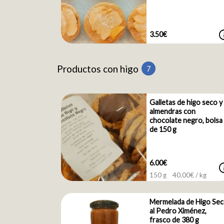
i
3.50€
Productos con higo
7
Galletas de higo seco y
almendras con
chocolate negro, bolsa
de 150 g
6.00€
i
150 g
40.00
€ / kg
Mermelada de Higo Se
al Pedro Ximénez,
frasco de 380 g