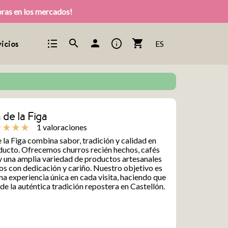
pras en los mercados!
format_list_bulleted
info
search
person
shopping_cart
icios
ES
 de la Figa
1 valoraciones
te
star_rate
star_rate
star_rate
 la Figa combina sabor, tradición y calidad en
ducto. Ofrecemos churros recién hechos, cafés
y una amplia variedad de productos artesanales
s con dedicación y cariño. Nuestro objetivo es
na experiencia única en cada visita, haciendo que
 de la auténtica tradición repostera en Castellón.