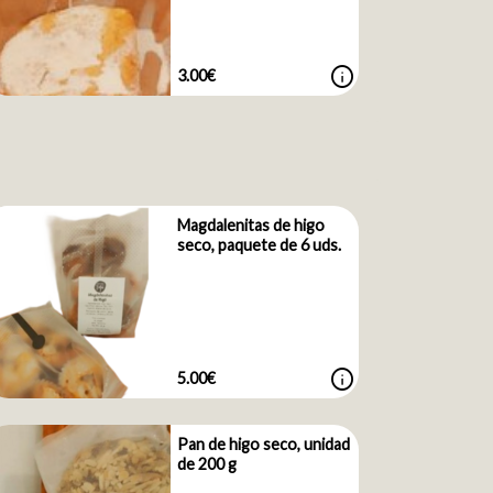
info
3.00€
Magdalenitas de higo
seco, paquete de 6 uds.
info
5.00€
Pan de higo seco, unidad
de 200 g