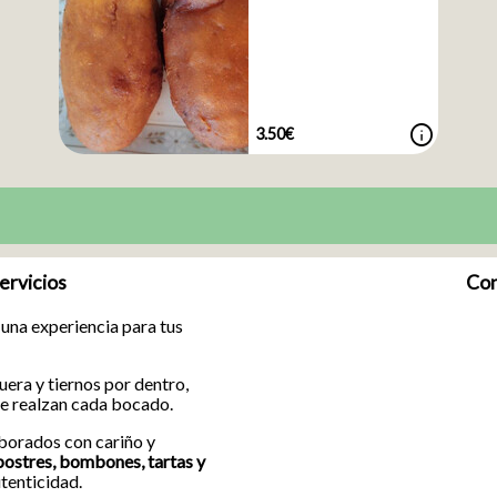
info
3.50€
ervicios
Con
una experiencia para tus
fuera y tiernos por dentro,
e realzan cada bocado.
aborados con cariño y
postres, bombones, tartas y
utenticidad.